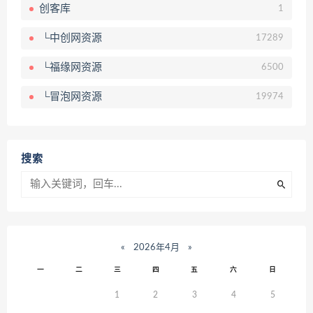
创客库
1
└中创网资源
17289
└福缘网资源
6500
└冒泡网资源
19974
搜索
«
2026年4月
»
一
二
三
四
五
六
日
1
2
3
4
5