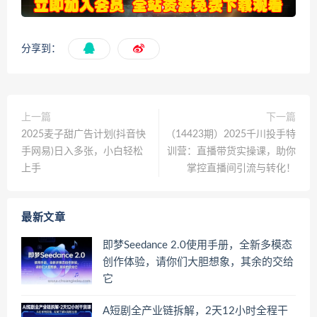
分享到：
上一篇
下一篇
‌2025麦子甜广告计划(抖音快
（14423期）2025千川投手特
手网易)日入多张，小白轻松
训营：直播带货实操课，助你
上手
掌控直播间引流与转化！
最新文章
即梦Seedance 2.0使用手册，全新多模态
创作体验，请你们大胆想象，其余的交给
它
A短剧全产业链拆解，2天12小时全程干