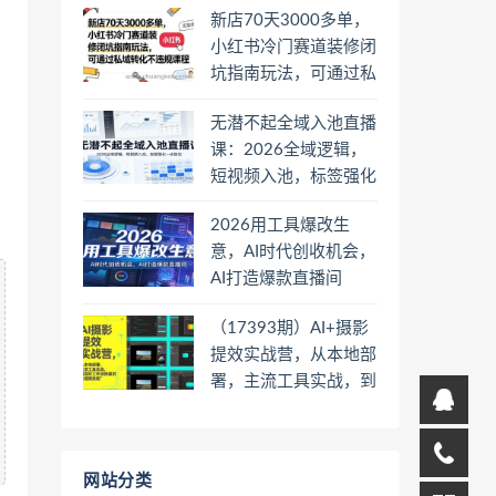
新店70天3000多单，
小红书冷门赛道装修闭
坑指南玩法，可通过私
域转化不违规课程
无潜不起全域入池直播
课：2026全域逻辑，
短视频入池，标签强化
一步到位
2026用工具爆改生
意，AI时代创收机会，
AI打造爆款直播间
（17393期）AI+摄影
提效实战营，从本地部
署，主流工具实战，到
高阶工作流搭建的全链
路技能
网站分类