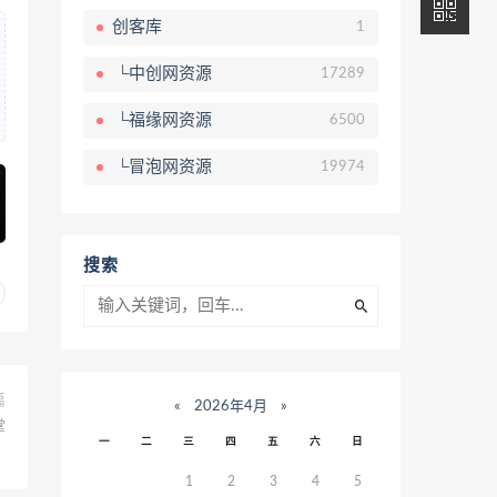
创客库
1
└中创网资源
17289
└福缘网资源
6500
└冒泡网资源
19974
搜索
篇
«
2026年4月
»
掌
一
二
三
四
五
六
日
！
1
2
3
4
5