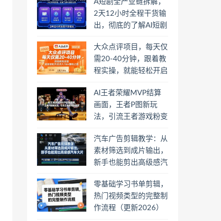
A短剧全产业链拆解，
2天12小时全程干货输
出，彻底的了解AI短剧
是一门什么生意
大众点评项目，每天仅
需20-40分钟，跟着教
程实操，就能轻松开启
月入1W+賺钱之路
AI王者荣耀MVP结算
画面，王者P图新玩
法，引流王者游戏粉变
现
汽车广告剪辑教学：从
素材筛选到成片输出，
新手也能剪出高级感汽
车大片
零基础学习书单剪辑，
热门视频类型的完整制
作流程（更新2026）