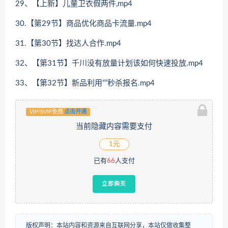
29、【上新】儿童卫衣假两件,mp4
30.【第29节】商品优化商品卡流量.mp4
31.【第30节】找达人合作.mp4
32、【第31节】千川没有放量计划该如何快速投放.mp4
33、【第32节】新品利用“”秒杀报名.mp4
VIP/SVIP免费
点击开通
当前隐藏内容需要支付
1元
已有
66
人支付
立即购买
版权声明：本站内容和资源来自互联网分享，本站仅做收集整