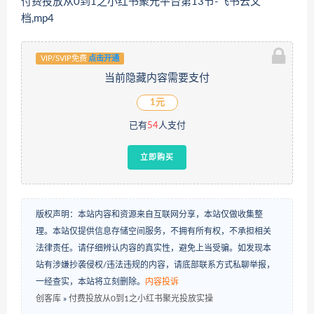
付费投放从0到1之小红书聚光平台第13节-飞书云文
档,mp4
VIP/SVIP免费
点击开通
当前隐藏内容需要支付
1元
已有
54
人支付
立即购买
版权声明：本站内容和资源来自互联网分享，本站仅做收集整
理。本站仅提供信息存储空间服务，不拥有所有权，不承担相关
法律责任。请仔细辨认内容的真实性，避免上当受骗。如发现本
站有涉嫌抄袭侵权/违法违规的内容，请底部联系方式私聊举报，
一经查实，本站将立刻删除。
内容投诉
创客库
»
‌​⁢‍⁤​⁣⁤⁣‍‬‬‬⁤⁤‌‬⁡‌⁣⁡⁣⁣​‍⁣‍​‍‬⁤​‌⁤⁢‍‍​⁢​​‍⁡‌付费投放从0到1之小红书聚光投放实操