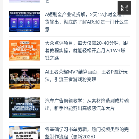
它
A短剧全产业链拆解，2天12小时全程干
货输出，彻底的了解AI短剧是一门什么生
意
大众点评项目，每天仅需20-40分钟，跟
着教程实操，就能轻松开启月入1W+賺
钱之路
AI王者荣耀MVP结算画面，王者P图新玩
法，引流王者游戏粉变现
汽车广告剪辑教学：从素材筛选到成片输
出，新手也能剪出高级感汽车大片
零基础学习书单剪辑，热门视频类型的完
整制作流程（更新2026）