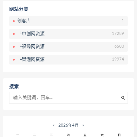
网站分类
创客库
1
└中创网资源
17289
└福缘网资源
6500
└冒泡网资源
19974
搜索
«
2026年4月
»
一
二
三
四
五
六
日