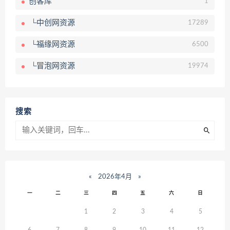
创客库
1
└中创网资源
17289
└福缘网资源
6500
└冒泡网资源
19974
搜索
«
2026年4月
»
一
二
三
四
五
六
日
1
2
3
4
5