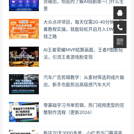
货输出，彻底的了解AI短剧是一门什么生
意
大众点评项目，每天仅需20-40分钟，跟
着教程实操，就能轻松开启月入1W+賺
钱之路
AI王者荣耀MVP结算画面，王者P图新玩
法，引流王者游戏粉变现
汽车广告剪辑教学：从素材筛选到成片输
出，新手也能剪出高级感汽车大片
零基础学习书单剪辑，热门视频类型的完
整制作流程（更新2026）
新店70天3000多单，小红书冷门赛道装