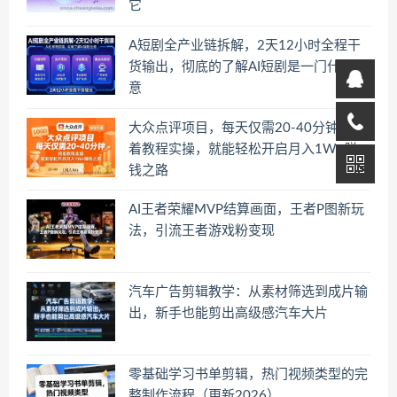
它
A短剧全产业链拆解，2天12小时全程干
货输出，彻底的了解AI短剧是一门什么生
意
大众点评项目，每天仅需20-40分钟，跟
着教程实操，就能轻松开启月入1W+賺
钱之路
AI王者荣耀MVP结算画面，王者P图新玩
法，引流王者游戏粉变现
汽车广告剪辑教学：从素材筛选到成片输
出，新手也能剪出高级感汽车大片
零基础学习书单剪辑，热门视频类型的完
整制作流程（更新2026）