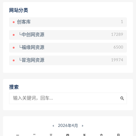
网站分类
创客库
1
└中创网资源
17289
└福缘网资源
6500
└冒泡网资源
19974
搜索
«
2026年4月
»
一
二
三
四
五
六
日