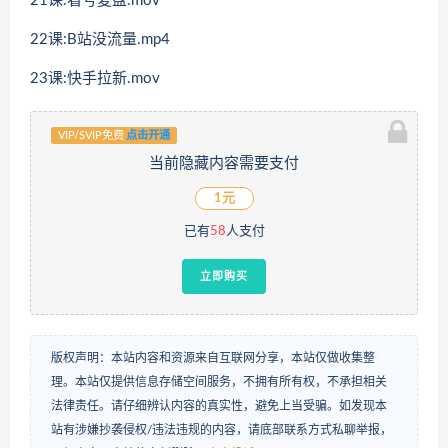
21课:看号复盘.mov
22课:B站没流量.mp4
23课:快手拉新.mov
VIP/SVIP免费
点击开通
当前隐藏内容需要支付
1元
已有
58
人支付
立即购买
版权声明：本站内容和资源来自互联网分享，本站仅做收集整
理。本站仅提供信息存储空间服务，不拥有所有权，不承担相关
法律责任。请仔细辨认内容的真实性，避免上当受骗。如发现本
站有涉嫌抄袭侵权/违法违规的内容，请底部联系方式私聊举报，