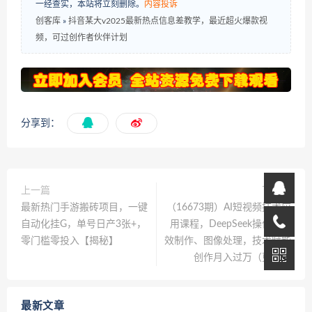
一经查实，本站将立刻删除。
内容投诉
创客库
»
抖音某大v2025最新热点信息差教学，最近超火爆款视
频，可过创作者伙伴计划
分享到：
上一篇
下一篇
最新热门手游搬砖项目，一键
（16673期）AI短视频技术应
自动化挂G，单号日产3张+，
用课程，DeepSeek操作、特
零门槛零投入【揭秘】
效制作、图像处理，技术赋能
创作月入过万（更新）
最新文章