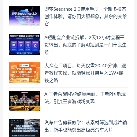
即梦Seedance 2.0使用手册，全新多模态
创作体验，请你们大胆想象，其余的交给
它
A短剧全产业链拆解，2天12小时全程干
货输出，彻底的了解AI短剧是一门什么生
意
大众点评项目，每天仅需20-40分钟，跟
着教程实操，就能轻松开启月入1W+賺
钱之路
AI王者荣耀MVP结算画面，王者P图新玩
法，引流王者游戏粉变现
汽车广告剪辑教学：从素材筛选到成片输
出，新手也能剪出高级感汽车大片