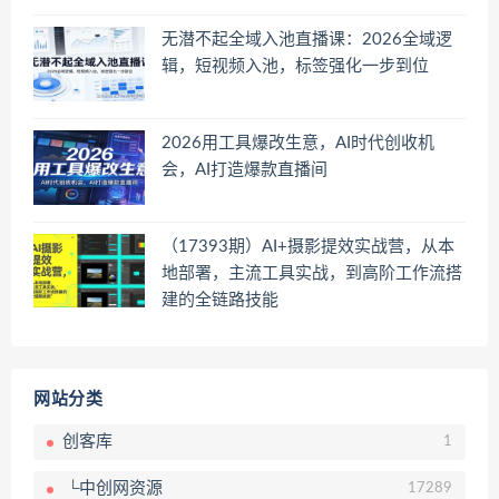
无潜不起全域入池直播课：2026全域逻
辑，短视频入池，标签强化一步到位
2026用工具爆改生意，AI时代创收机
会，AI打造爆款直播间
（17393期）AI+摄影提效实战营，从本
地部署，主流工具实战，到高阶工作流搭
建的全链路技能
网站分类
创客库
1
└中创网资源
17289