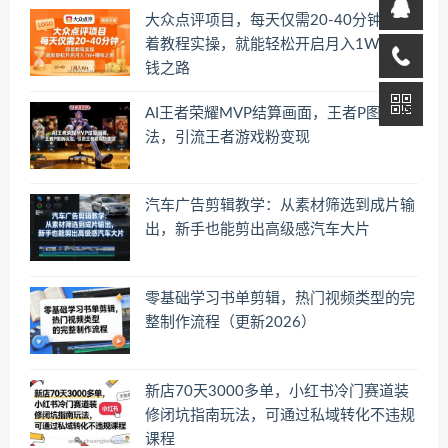
大众点评项目，每天仅需20-40分钟，跟
着教程实操，就能轻松开启月入1W+賺
钱之路
AI王者荣耀MVP结算画面，王者P图新玩
法，引流王者游戏粉变现
汽车广告剪辑教学：从素材筛选到成片输
出，新手也能剪出高级感汽车大片
零基础学习书单剪辑，热门视频类型的完
整制作流程（更新2026）
新店70天3000多单，小红书冷门赛道装
修闭坑指南玩法，可通过私域转化不违规
课程