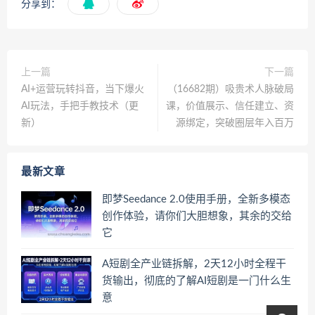
分享到：
上一篇
下一篇
AI+运营玩转抖音，当下爆火
（16682期）吸贵术人脉破局
AI玩法，手把手教技术（更
课，价值展示、信任建立、资
新）
源绑定，突破圈层年入百万
最新文章
即梦Seedance 2.0使用手册，全新多模态
创作体验，请你们大胆想象，其余的交给
它
A短剧全产业链拆解，2天12小时全程干
货输出，彻底的了解AI短剧是一门什么生
意