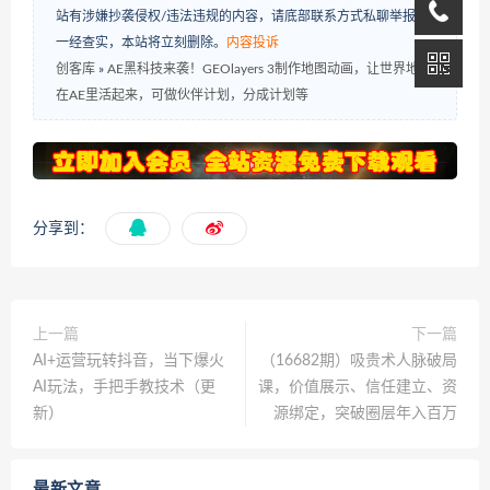
站有涉嫌抄袭侵权/违法违规的内容，请底部联系方式私聊举报，
一经查实，本站将立刻删除。
内容投诉
创客库
»
AE黑科技来袭！GEOlayers 3制作地图动画，让世界地图
在AE里活起来，可做伙伴计划，分成计划等
分享到：
上一篇
下一篇
AI+运营玩转抖音，当下爆火
（16682期）吸贵术人脉破局
AI玩法，手把手教技术（更
课，价值展示、信任建立、资
新）
源绑定，突破圈层年入百万
最新文章