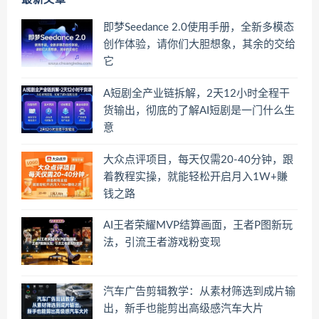
即梦Seedance 2.0使用手册，全新多模态
创作体验，请你们大胆想象，其余的交给
它
A短剧全产业链拆解，2天12小时全程干
货输出，彻底的了解AI短剧是一门什么生
意
大众点评项目，每天仅需20-40分钟，跟
着教程实操，就能轻松开启月入1W+賺
钱之路
AI王者荣耀MVP结算画面，王者P图新玩
法，引流王者游戏粉变现
汽车广告剪辑教学：从素材筛选到成片输
出，新手也能剪出高级感汽车大片