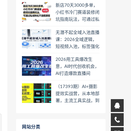
新店70天3000多单，
小红书冷门赛道装修闭
坑指南玩法，可通过私
域转化不违规课程
无潜不起全域入池直播
课：2026全域逻辑，
短视频入池，标签强化
一步到位
2026用工具爆改生
意，AI时代创收机会，
AI打造爆款直播间
（17393期）AI+摄影
提效实战营，从本地部
署，主流工具实战，到
高阶工作流搭建的全链
路技能
网站分类