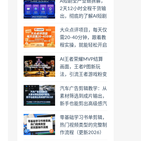
A短剧全产业链拆解，
2天12小时全程干货输
出，彻底的了解AI短剧
是一门什么生意
大众点评项目，每天仅
需20-40分钟，跟着教
程实操，就能轻松开启
月入1W+賺钱之路
AI王者荣耀MVP结算
画面，王者P图新玩
法，引流王者游戏粉变
现
汽车广告剪辑教学：从
素材筛选到成片输出，
新手也能剪出高级感汽
车大片
零基础学习书单剪辑，
热门视频类型的完整制
作流程（更新2026）