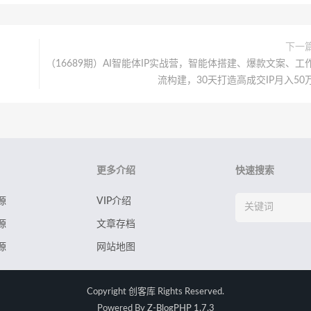
下一
（16689期）AI智能体IP实战营，智能体搭建、爆款文案、工
流构建，30天打造高成交IP月入50
更多介绍
快速搜索
源
VIP介绍
源
文章存档
源
网站地图
Copyright
创客库
Rights Reserved.
Powered By
Z-BlogPHP 1.7.3