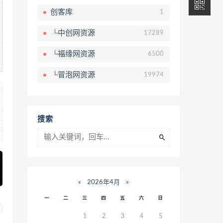
创客库
1
└中创网资源
17289
└福缘网资源
6500
└冒泡网资源
19974
搜索
«
2026年4月
»
一
二
三
四
五
六
日
1
2
3
4
5