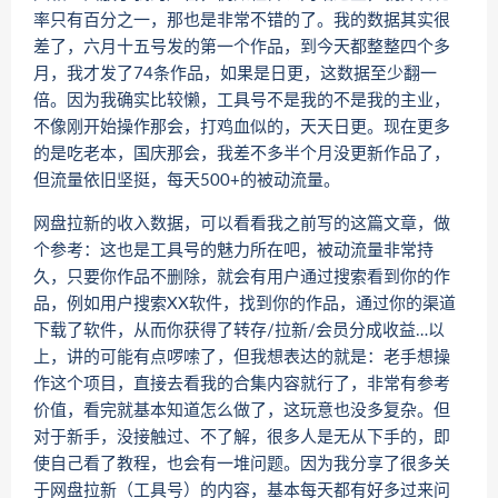
率只有百分之一，那也是非常不错的了。我的数据其实很
差了，六月十五号发的第一个作品，到今天都整整四个多
月，我才发了74条作品，如果是日更，这数据至少翻一
倍。因为我确实比较懒，工具号不是我的不是我的主业，
不像刚开始操作那会，打鸡血似的，天天日更。现在更多
的是吃老本，国庆那会，我差不多半个月没更新作品了，
但流量依旧坚挺，每天500+的被动流量。
网盘拉新的收入数据，可以看看我之前写的这篇文章，做
个参考：这也是工具号的魅力所在吧，被动流量非常持
久，只要你作品不删除，就会有用户通过搜索看到你的作
品，例如用户搜索XX软件，找到你的作品，通过你的渠道
下载了软件，从而你获得了转存/拉新/会员分成收益…以
上，讲的可能有点啰嗦了，但我想表达的就是：老手想操
作这个项目，直接去看我的合集内容就行了，非常有参考
价值，看完就基本知道怎么做了，这玩意也没多复杂。但
对于新手，没接触过、不了解，很多人是无从下手的，即
使自己看了教程，也会有一堆问题。因为我分享了很多关
于网盘拉新（工具号）的内容，基本每天都有好多过来问