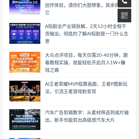
创作体验，请你们大胆想象，其余的交给
它
A短剧全产业链拆解，2天12小时全程干
货输出，彻底的了解AI短剧是一门什么生
意
大众点评项目，每天仅需20-40分钟，跟
着教程实操，就能轻松开启月入1W+賺
钱之路
AI王者荣耀MVP结算画面，王者P图新玩
法，引流王者游戏粉变现
汽车广告剪辑教学：从素材筛选到成片输
出，新手也能剪出高级感汽车大片