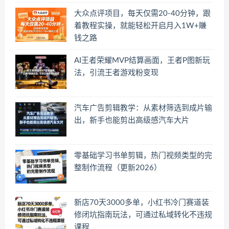
大众点评项目，每天仅需20-40分钟，跟
着教程实操，就能轻松开启月入1W+賺
钱之路
AI王者荣耀MVP结算画面，王者P图新玩
法，引流王者游戏粉变现
汽车广告剪辑教学：从素材筛选到成片输
出，新手也能剪出高级感汽车大片
零基础学习书单剪辑，热门视频类型的完
整制作流程（更新2026）
新店70天3000多单，小红书冷门赛道装
修闭坑指南玩法，可通过私域转化不违规
课程