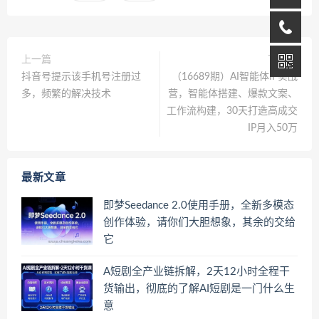
上一篇
下一篇
抖音号提示该手机号注册过
（16689期）AI智能体IP实战
多，频繁的解决技术
营，智能体搭建、爆款文案、
工作流构建，30天打造高成交
IP月入50万
最新文章
即梦Seedance 2.0使用手册，全新多模态
创作体验，请你们大胆想象，其余的交给
它
A短剧全产业链拆解，2天12小时全程干
货输出，彻底的了解AI短剧是一门什么生
意