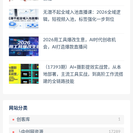
无潜不起全域入池直播课：2026全域逻
辑，短视频入池，标签强化一步到位
2026用工具爆改生意，AI时代创收机
会，AI打造爆款直播间
（17393期）AI+摄影提效实战营，从本
地部署，主流工具实战，到高阶工作流搭
建的全链路技能
网站分类
创客库
1
└中创网资源
17289