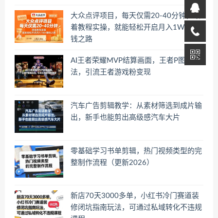
大众点评项目，每天仅需20-40分钟，跟
着教程实操，就能轻松开启月入1W+賺
钱之路
AI王者荣耀MVP结算画面，王者P图新玩
法，引流王者游戏粉变现
汽车广告剪辑教学：从素材筛选到成片输
出，新手也能剪出高级感汽车大片
零基础学习书单剪辑，热门视频类型的完
整制作流程（更新2026）
新店70天3000多单，小红书冷门赛道装
修闭坑指南玩法，可通过私域转化不违规