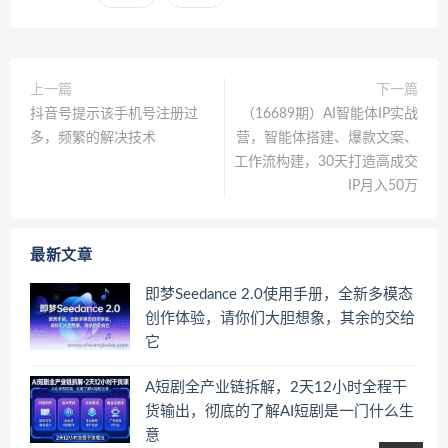
上一篇
下一篇
抖音号提示该手机号注册过
（16689期）AI智能体IP实战
多，频繁的解决技术
营，智能体搭建、爆款文案、
工作流构建，30天打造高成交
IP月入50万
最新文章
即梦Seedance 2.0使用手册，全新多模态
创作体验，请你们大胆想象，其余的交给
它
A短剧全产业链拆解，2天12小时全程干
货输出，彻底的了解AI短剧是一门什么生
意