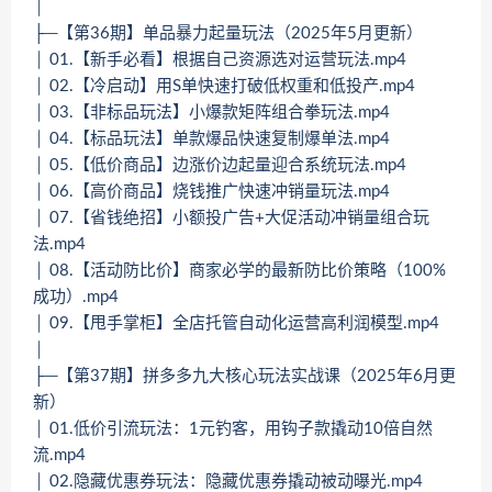
│
├─【第36期】单品暴力起量玩法（2025年5月更新）
│ 01.【新手必看】根据自己资源选对运营玩法.mp4
│ 02.【冷启动】用S单快速打破低权重和低投产.mp4
│ 03.【非标品玩法】小爆款矩阵组合拳玩法.mp4
│ 04.【标品玩法】单款爆品快速复制爆单法.mp4
│ 05.【低价商品】边涨价边起量迎合系统玩法.mp4
│ 06.【高价商品】烧钱推广快速冲销量玩法.mp4
│ 07.【省钱绝招】小额投广告+大促活动冲销量组合玩
法.mp4
│ 08.【活动防比价】商家必学的最新防比价策略（100%
成功）.mp4
│ 09.【甩手掌柜】全店托管自动化运营高利润模型.mp4
│
├─【第37期】拼多多九大核心玩法实战课（2025年6月更
新）
│ 01.低价引流玩法：1元钓客，用钩子款撬动10倍自然
流.mp4
│ 02.隐藏优惠券玩法：隐藏优惠券撬动被动曝光.mp4