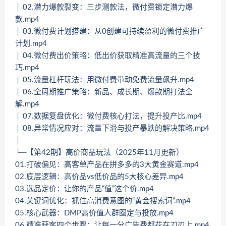
│ 02.潜力爆款裂变：三步测款法，微付费锁定潜力爆
款.mp4
│ 03.微付费计划搭建：从0创建可持续盈利的微付费推广
计划.mp4
│ 04.微付费出价策略：低出价获取精准高流量的三个技
巧.mp4
│ 05.流量杠杆玩法：用微付费带动免费流量飙升.mp4
│ 06.全周期推广策略：新品、成长期、爆款期打法全
解.mp4
│ 07.数据复盘优化：微付费核心打法，提升投产比.mp4
│ 08.异常情况应对：流量下滑与投产暴跌的解决策略.mp4
│
└─【第42期】高价商品玩法（2025年11月更新）
01.打破偏见：高客单产品在拼多多的3大黄金赛道.mp4
02.底层逻辑：高价品vs低价品的5大核心差异.mp4
03.选品定价：让你的产品“值”这个价.mp4
04.关键词优化：抓住高消费意图的“黄金搜索词”.mp4
05.核心武器：DMP高价值人群圈定与投放.mp4
06.精准获客四个步骤：让每一分广告费都花在刀刃上.mp4