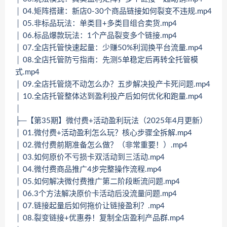
│ 04.矩阵搭建：新店0-30个商品链接如何裂变不违规.mp4
│ 05.非标品玩法：单类目+多类目组合卖货.mp4
│ 06.标品爆款玩法：1个产品裂变多个链接.mp4
│ 07.全店托管快速起量：少赚50%利润换平台流量.mp4
│ 08.全店托管防亏指南：先测5单稳定后再转全托管模
式.mp4
│ 09.全店托管烧不动怎么办？五步解决投产卡死问题.mp4
│ 10.全店托管整体达到盈利投产后如何优化和跑量.mp4
│
├─【第35期】微付费+活动盈利玩法（2025年4月更新）
│ 01.微付费+活动盈利怎么玩？核心步骤全拆解.mp4
│ 02.微付费前期准备怎么做？（非常重要！）.mp4
│ 03.如何原价不亏损卡双活动到三活动.mp4
│ 04.微付费商品推广4步完整操作流程.mp4
│ 05.如何解决微付费推广第二阶段断流问题.mp4
│ 06.3个方法解决原价卡活动后没流量问题.mp4
│ 07.链接起量后如何拖价让链接盈利？.mp4
│ 08.裂变链接+优惠券！复制全店盈利产品群.mp4