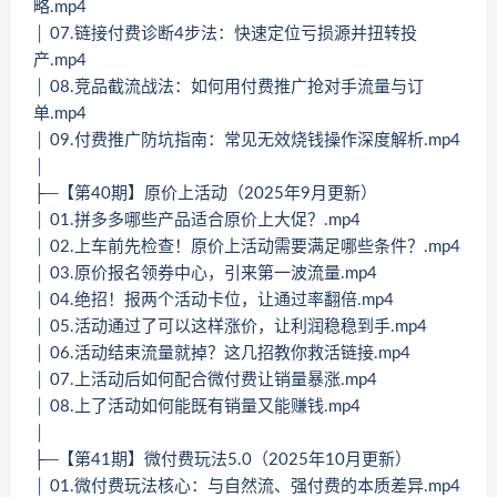
略.mp4
│ 07.链接付费诊断4步法：快速定位亏损源并扭转投
产.mp4
│ 08.竞品截流战法：如何用付费推广抢对手流量与订
单.mp4
│ 09.付费推广防坑指南：常见无效烧钱操作深度解析.mp4
│
├─【第40期】原价上活动（2025年9月更新）
│ 01.拼多多哪些产品适合原价上大促？.mp4
│ 02.上车前先检查！原价上活动需要满足哪些条件？.mp4
│ 03.原价报名领券中心，引来第一波流量.mp4
│ 04.绝招！报两个活动卡位，让通过率翻倍.mp4
│ 05.活动通过了可以这样涨价，让利润稳稳到手.mp4
│ 06.活动结束流量就掉？这几招教你救活链接.mp4
│ 07.上活动后如何配合微付费让销量暴涨.mp4
│ 08.上了活动如何能既有销量又能赚钱.mp4
│
├─【第41期】微付费玩法5.0（2025年10月更新）
│ 01.微付费玩法核心：与自然流、强付费的本质差异.mp4