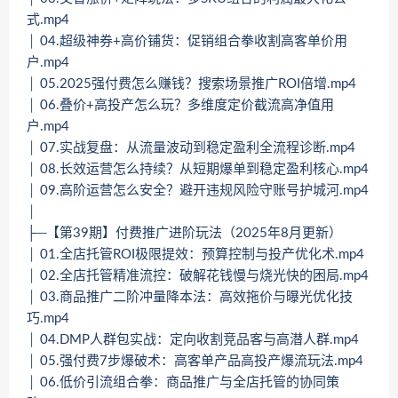
式.mp4
│ 04.超级神券+高价铺货：促销组合拳收割高客单价用
户.mp4
│ 05.2025强付费怎么赚钱？搜索场景推广ROI倍增.mp4
│ 06.叠价+高投产怎么玩？多维度定价截流高净值用
户.mp4
│ 07.实战复盘：从流量波动到稳定盈利全流程诊断.mp4
│ 08.长效运营怎么持续？从短期爆单到稳定盈利核心.mp4
│ 09.高阶运营怎么安全？避开违规风险守账号护城河.mp4
│
├─【第39期】付费推广进阶玩法（2025年8月更新）
│ 01.全店托管ROI极限提效：预算控制与投产优化术.mp4
│ 02.全店托管精准流控：破解花钱慢与烧光快的困局.mp4
│ 03.商品推广二阶冲量降本法：高效拖价与曝光优化技
巧.mp4
│ 04.DMP人群包实战：定向收割竞品客与高潜人群.mp4
│ 05.强付费7步爆破术：高客单产品高投产爆流玩法.mp4
│ 06.低价引流组合拳：商品推广与全店托管的协同策