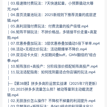
│ 03.极速微付费玩法：7天快速起量，小预算撬动大曝
光.mp4
│ 04.首页流量池玩法：2025新规则下推荐流量的底层逻
辑.mp4
│ 05.高利润强付费玩法：付费流量的投产倍增.mp4
│ 06.矩阵平销玩法：不拼价格战，多链接平价走量+高复
购.mp4
│ 07.优惠券叠加玩法：3层优惠券叠加撬动5倍下单率.mp4
│ 08.活动+无视比价玩法：活动期爆单不降价.mp4
│ 09.双活动卡大促：大促期间叠buff，GMV翻倍的“组合
拳.mp4
│ 10.矩阵涨价+高投产：分阶段涨价搭配矩阵高投产.mp4
│ 11.玩法适配指南：如何找到最适合你店铺的玩法.mp4
│
├─【第38期】拼多多高阶运营实战课（2025年7月更新）
│ 01.2025拼多多流量怎么抢？被动等量到主动截流逻
辑.mp4
│ 02.无损涨价怎么操作？不降权不掉量的利润提升.mp4
│ 03.交替涨价+矩阵玩法：多SKU组合的利润最大化公