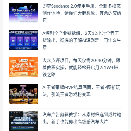
即梦Seedance 2.0使用手册，全新多模态
创作体验，请你们大胆想象，其余的交给
它
A短剧全产业链拆解，2天12小时全程干
货输出，彻底的了解AI短剧是一门什么生
意
大众点评项目，每天仅需20-40分钟，跟
着教程实操，就能轻松开启月入1W+賺
钱之路
AI王者荣耀MVP结算画面，王者P图新玩
法，引流王者游戏粉变现
汽车广告剪辑教学：从素材筛选到成片输
出，新手也能剪出高级感汽车大片