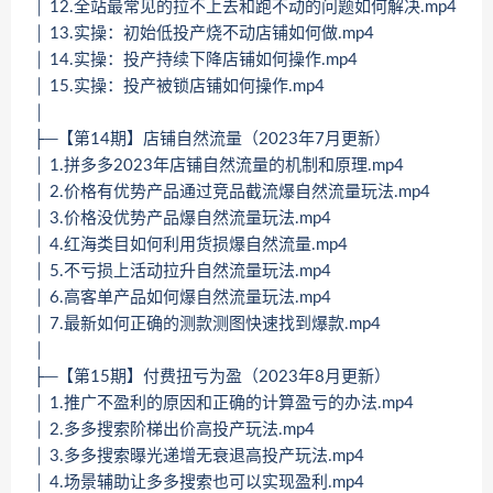
│ 12.全站最常见的拉不上去和跑不动的问题如何解决.mp4
│ 13.实操：初始低投产烧不动店铺如何做.mp4
│ 14.实操：投产持续下降店铺如何操作.mp4
│ 15.实操：投产被锁店铺如何操作.mp4
│
├─【第14期】店铺自然流量（2023年7月更新）
│ 1.拼多多2023年店铺自然流量的机制和原理.mp4
│ 2.价格有优势产品通过竞品截流爆自然流量玩法.mp4
│ 3.价格没优势产品爆自然流量玩法.mp4
│ 4.红海类目如何利用货损爆自然流量.mp4
│ 5.不亏损上活动拉升自然流量玩法.mp4
│ 6.高客单产品如何爆自然流量玩法.mp4
│ 7.最新如何正确的测款测图快速找到爆款.mp4
│
├─【第15期】付费扭亏为盈（2023年8月更新）
│ 1.推广不盈利的原因和正确的计算盈亏的办法.mp4
│ 2.多多搜索阶梯出价高投产玩法.mp4
│ 3.多多搜索曝光递增无衰退高投产玩法.mp4
│ 4.场景辅助让多多搜索也可以实现盈利.mp4