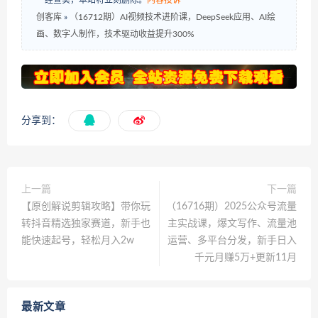
创客库
»
（16712期）AI视频技术进阶课，DeepSeek应用、AI绘
画、数字人制作，技术驱动收益提升300%
分享到：
上一篇
下一篇
【原创解说剪辑攻略】带你玩
（16716期）2025公众号流量
转抖音精选独家赛道，新手也
主实战课，爆文写作、流量池
能快速起号，轻松月入2w
运营、多平台分发，新手日入
千元月赚5万+更新11月
最新文章