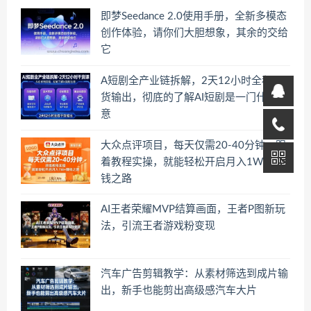
即梦Seedance 2.0使用手册，全新多模态
创作体验，请你们大胆想象，其余的交给
它
A短剧全产业链拆解，2天12小时全程干
货输出，彻底的了解AI短剧是一门什么生
意
大众点评项目，每天仅需20-40分钟，跟
着教程实操，就能轻松开启月入1W+賺
钱之路
AI王者荣耀MVP结算画面，王者P图新玩
法，引流王者游戏粉变现
汽车广告剪辑教学：从素材筛选到成片输
出，新手也能剪出高级感汽车大片