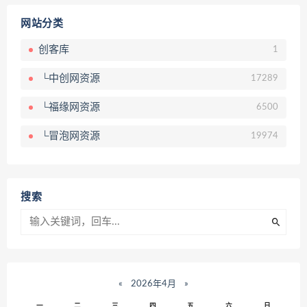
网站分类
创客库
1
└中创网资源
17289
└福缘网资源
6500
└冒泡网资源
19974
搜索
«
2026年4月
»
一
二
三
四
五
六
日