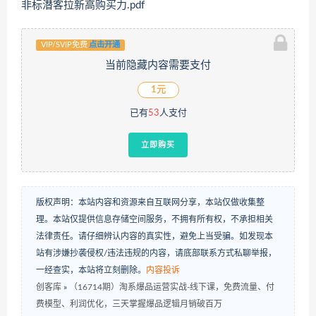
非标潜客拉新高购买力.pdf
VIP/SVIP免费
点击开通
当前隐藏内容需要支付
1元
已有
53
人支付
立即购买
版权声明：本站内容和资源来自互联网分享，本站仅做收集整
理。本站仅提供信息存储空间服务，不拥有所有权，不承担相关
法律责任。请仔细辨认内容的真实性，避免上当受骗。如发现本
站有涉嫌抄袭侵权/违法违规的内容，请底部联系方式私聊举报，
一经查实，本站将立刻删除。
内容投诉
创客库
»
（16714期）淘系爆品运营实战-线下课，免费流量、付
费模型、利润优化，三天掌握爆品逻辑月销破百万