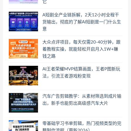
它
A短剧全产业链拆解，2天12小时全程干
货输出，彻底的了解AI短剧是一门什么生
意
大众点评项目，每天仅需20-40分钟，跟
着教程实操，就能轻松开启月入1W+賺
钱之路
AI王者荣耀MVP结算画面，王者P图新玩
法，引流王者游戏粉变现
汽车广告剪辑教学：从素材筛选到成片输
出，新手也能剪出高级感汽车大片
零基础学习书单剪辑，热门视频类型的完
整制作流程（更新2026）