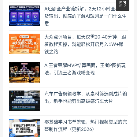
A短剧全产业链拆解，2天12小时全程干
货输出，彻底的了解AI短剧是一门什么生
意
大众点评项目，每天仅需20-40分钟，跟
着教程实操，就能轻松开启月入1W+賺
钱之路
AI王者荣耀MVP结算画面，王者P图新玩
法，引流王者游戏粉变现
汽车广告剪辑教学：从素材筛选到成片输
出，新手也能剪出高级感汽车大片
零基础学习书单剪辑，热门视频类型的完
整制作流程（更新2026）