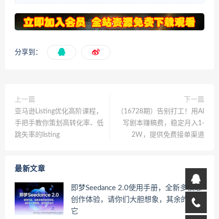
分享到：
上一篇
下一篇
亚马逊Listing优化高阶课程，
（16728期）告别打工！用AI
手把手教你策划高转化率、低
写剧本赚稿费，稳定月入1-
跳失率的listing
2W，提供免费接单渠道
最新文章
即梦Seedance 2.0使用手册，全新多模态
创作体验，请你们大胆想象，其余的交给
它