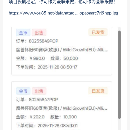
项目长期稳定，你可作为兼职来做，也可作为全职来做！
https://www.you85.net/data/attac … opaoaarc7rj9npp.jpg