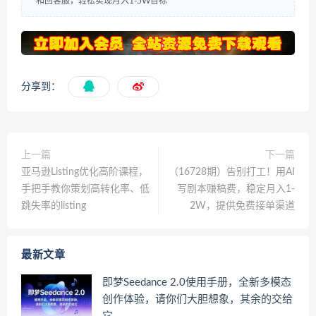
和回客服，轻松实现月入1-5W目标
分享到：
上一篇
下一篇
亚马逊Listing优化高阶课程，
（16728期）告别打工！用AI
手把手教你策划高转化率、低
写剧本赚稿费，稳定月入1-
跳失率的listing
2W，提供免费接单渠道
最新文章
即梦Seedance 2.0使用手册，全新多模态
创作体验，请你们大胆想象，其余的交给