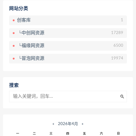
网站分类
创客库
1
└中创网资源
17289
└福缘网资源
6500
└冒泡网资源
19974
搜索
«
2026年4月
»
一
二
三
四
五
六
日