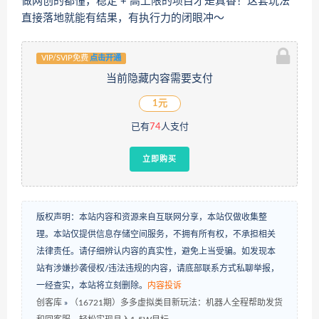
做网创的都懂，稳定 + 高上限的项目才是真香！这套玩法
直接落地就能有结果，有执行力的闭眼冲～
VIP/SVIP免费
点击开通
当前隐藏内容需要支付
1元
已有
74
人支付
立即购买
版权声明：本站内容和资源来自互联网分享，本站仅做收集整
理。本站仅提供信息存储空间服务，不拥有所有权，不承担相关
法律责任。请仔细辨认内容的真实性，避免上当受骗。如发现本
站有涉嫌抄袭侵权/违法违规的内容，请底部联系方式私聊举报，
一经查实，本站将立刻删除。
内容投诉
创客库
»
（16721期）多多虚拟类目新玩法：机器人全程帮助发货