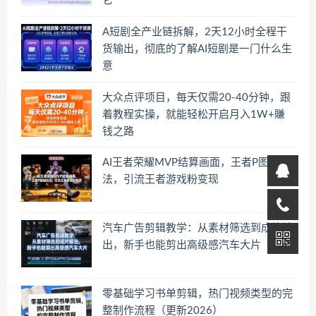
它
A短剧全产业链拆解，2天12小时全程干
货输出，彻底的了解AI短剧是一门什么生
意
大众点评项目，每天仅需20-40分钟，跟
着教程实操，就能轻松开启月入1W+賺
钱之路
AI王者荣耀MVP结算画面，王者P图新玩
法，引流王者游戏粉变现
汽车广告剪辑教学：从素材筛选到成片输
出，新手也能剪出高级感汽车大片
零基础学习书单剪辑，热门视频类型的完
整制作流程（更新2026）