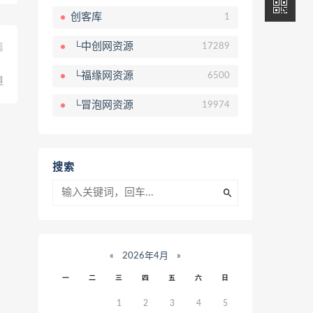
创客库
1
└中创网资源
17289
篇
，
└福缘网资源
6500
道
└冒泡网资源
19974
搜索
«
2026年4月
»
一
二
三
四
五
六
日
1
2
3
4
5