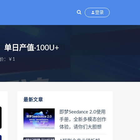
登录
单日产值·100U+
价：￥1
最新文章
即梦Seedance 2.0使用
手册，全新多模态创作
体验，请你们大胆想
象，其余的交给它