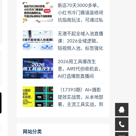
新店70天3000多单，
小红书冷门赛道装修闭
坑指南玩法，可通过私
域转化不违规课程
无潜不起全域入池直播
课：2026全域逻辑，
短视频入池，标签强化
一步到位
2026用工具爆改生
意，AI时代创收机会，
AI打造爆款直播间
（17393期）AI+摄影
提效实战营，从本地部
署，主流工具实战，到
高阶工作流搭建的全链
路技能
网站分类