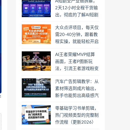
A短剧全产业链拆解，
2天12小时全程干货输
出，彻底的了解AI短剧
是一门什么生意
大众点评项目，每天仅
需20-40分钟，跟着教
程实操，就能轻松开启
月入1W+賺钱之路
AI王者荣耀MVP结算
画面，王者P图新玩
法，引流王者游戏粉变
现
汽车广告剪辑教学：从
素材筛选到成片输出，
新手也能剪出高级感汽
非
车大片
零基础学习书单剪辑，
热门视频类型的完整制
作流程（更新2026）