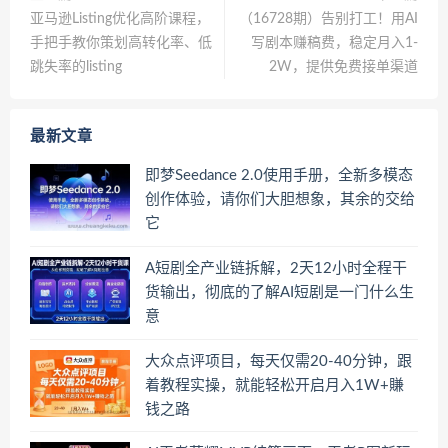
亚马逊Listing优化高阶课程，
（16728期）告别打工！用AI
手把手教你策划高转化率、低
写剧本赚稿费，稳定月入1-
跳失率的listing
2W，提供免费接单渠道
最新文章
即梦Seedance 2.0使用手册，全新多模态
创作体验，请你们大胆想象，其余的交给
它
A短剧全产业链拆解，2天12小时全程干
货输出，彻底的了解AI短剧是一门什么生
意
大众点评项目，每天仅需20-40分钟，跟
着教程实操，就能轻松开启月入1W+賺
钱之路