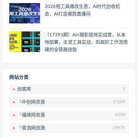
2026用工具爆改生意，AI时代创收机
会，AI打造爆款直播间
（17393期）AI+摄影提效实战营，从本
地部署，主流工具实战，到高阶工作流搭
建的全链路技能
网站分类
创客库
1
└中创网资源
17289
└福缘网资源
6500
└冒泡网资源
19974