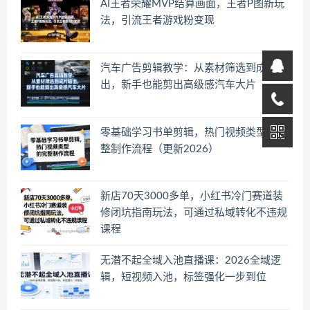
AI王者荣耀MVP结算画面，王者P图新玩
法，引流王者游戏粉变现
汽车广告剪辑教学：从素材筛选到成片输
出，新手也能剪出高级感汽车大片
零基础学习书单剪辑，热门视频类型的完
整制作流程（更新2026）
新店70天3000多单，小红书冷门赛道装
修闭坑指南玩法，可通过私域转化不违规
课程
无潜不起全域入池直播课：2026全域逻
辑，短视频入池，标签强化一步到位