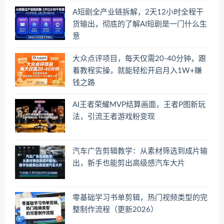
A短剧全产业链拆解，2天12小时全程干
货输出，彻底的了解AI短剧是一门什么生
意
大众点评项目，每天仅需20-40分钟，跟
着教程实操，就能轻松开启月入1W+賺
钱之路
AI王者荣耀MVP结算画面，王者P图新玩
法，引流王者游戏粉变现
汽车广告剪辑教学：从素材筛选到成片输
出，新手也能剪出高级感汽车大片
零基础学习书单剪辑，热门视频类型的完
整制作流程（更新2026）