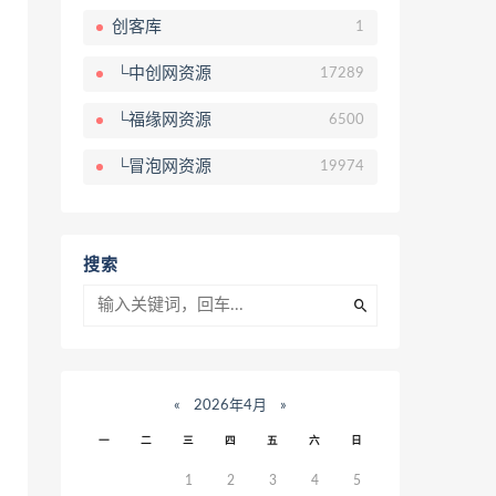
创客库
1
└中创网资源
17289
└福缘网资源
6500
└冒泡网资源
19974
搜索
«
2026年4月
»
一
二
三
四
五
六
日
1
2
3
4
5