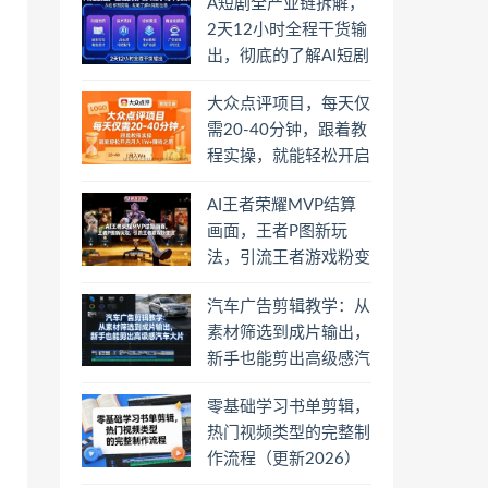
A短剧全产业链拆解，
2天12小时全程干货输
出，彻底的了解AI短剧
是一门什么生意
大众点评项目，每天仅
需20-40分钟，跟着教
程实操，就能轻松开启
月入1W+賺钱之路
AI王者荣耀MVP结算
画面，王者P图新玩
法，引流王者游戏粉变
现
汽车广告剪辑教学：从
素材筛选到成片输出，
新手也能剪出高级感汽
车大片
零基础学习书单剪辑，
热门视频类型的完整制
作流程（更新2026）