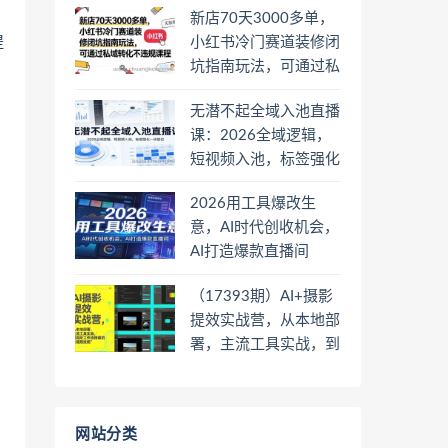
新店70天3000多单，
提
小红书冷门赛道装修闭
坑指南玩法，可通过私
域转化不违规课程
无潜不起全域入池直播
课：2026全域逻辑，
短视频入池，标签强化
一步到位
2026用工具爆改生
意，AI时代创收机会，
AI打造爆款直播间
（17393期）AI+摄影
提效实战营，从本地部
署，主流工具实战，到
高阶工作流搭建的全链
路技能
网站分类