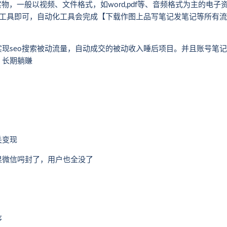
物，一般以视频、文件格式，如word,pdf等、音频格式为主的电子
化工具即可，自动化工具会完成【下载作图上品写笔记发笔记等所有流
现seo搜索被动流量，自动成交的被动收入睡后项目。并且账号笔记
。长期躺賺
关变现
果微信呺封了，用户也全没了
序