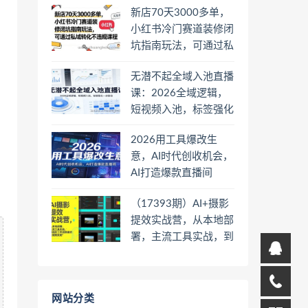
新店70天3000多单，
小红书冷门赛道装修闭
坑指南玩法，可通过私
域转化不违规课程
无潜不起全域入池直播
课：2026全域逻辑，
短视频入池，标签强化
一步到位
2026用工具爆改生
意，AI时代创收机会，
AI打造爆款直播间
（17393期）AI+摄影
提效实战营，从本地部
署，主流工具实战，到
高阶工作流搭建的全链
路技能
网站分类