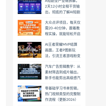
A短剧全产业链拆解，
2天12小时全程干货输
出，彻底的了解AI短剧
是一门什么生意
大众点评项目，每天仅
需20-40分钟，跟着教
程实操，就能轻松开启
月入1W+賺钱之路
AI王者荣耀MVP结算
画面，王者P图新玩
法，引流王者游戏粉变
现
汽车广告剪辑教学：从
素材筛选到成片输出，
新手也能剪出高级感汽
车大片
零基础学习书单剪辑，
热门视频类型的完整制
作流程（更新2026）