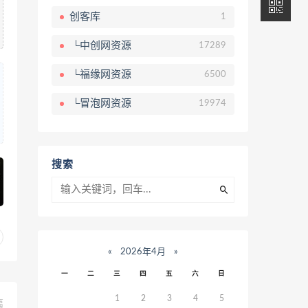
创客库
1
└中创网资源
17289
└福缘网资源
6500
└冒泡网资源
19974
搜索
«
2026年4月
»
一
二
三
四
五
六
日
1
2
3
4
5
篇