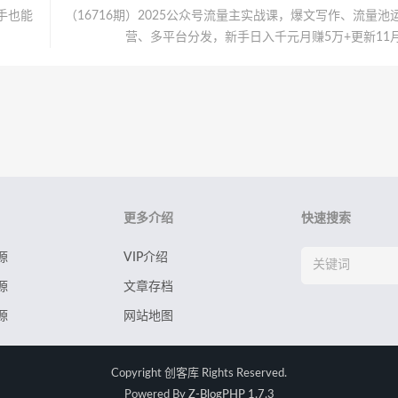
手也能
（16716期）2025公众号流量主实战课，爆文写作、流量池
营、多平台分发，新手日入千元月赚5万+更新11
更多介绍
快速搜索
源
VIP介绍
源
文章存档
源
网站地图
Copyright
创客库
Rights Reserved.
Powered By
Z-BlogPHP 1.7.3