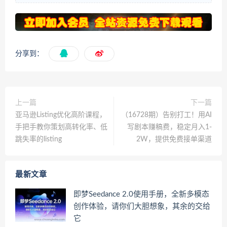
分享到：
上一篇
下一篇
亚马逊Listing优化高阶课程，
（16728期）告别打工！用AI
手把手教你策划高转化率、低
写剧本赚稿费，稳定月入1-
跳失率的listing
2W，提供免费接单渠道
最新文章
即梦Seedance 2.0使用手册，全新多模态
创作体验，请你们大胆想象，其余的交给
它