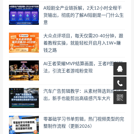
A短剧全产业链拆解，2天12小时全程干
货输出，彻底的了解AI短剧是一门什么生
意
大众点评项目，每天仅需20-40分钟，跟
着教程实操，就能轻松开启月入1W+賺
钱之路
AI王者荣耀MVP结算画面，王者P图新玩
法，引流王者游戏粉变现
汽车广告剪辑教学：从素材筛选到成片输
出，新手也能剪出高级感汽车大片
零基础学习书单剪辑，热门视频类型的完
整制作流程（更新2026）