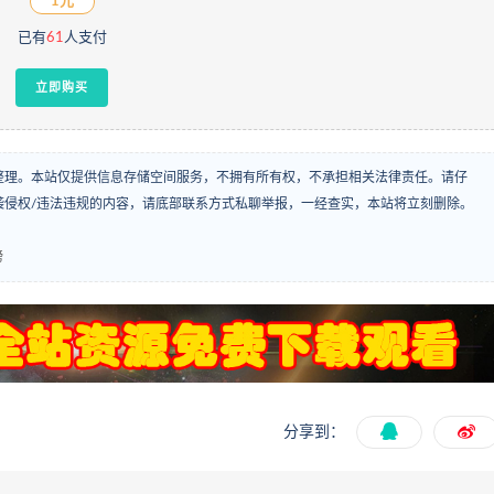
1元
已有
61
人支付
立即购买
整理。本站仅提供信息存储空间服务，不拥有所有权，不承担相关法律责任。请仔
袭侵权/违法违规的内容，请底部联系方式私聊举报，一经查实，本站将立刻删除。
膀
分享到：