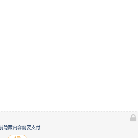
前隐藏内容需要支付