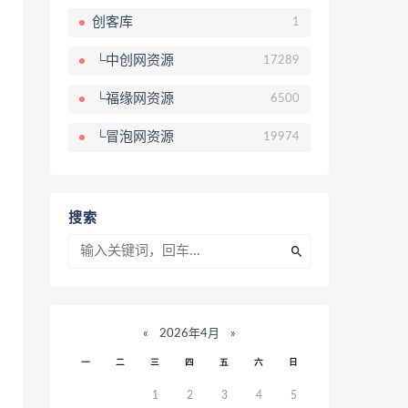
创客库
1
└中创网资源
17289
└福缘网资源
6500
└冒泡网资源
19974
搜索
«
2026年4月
»
一
二
三
四
五
六
日
1
2
3
4
5