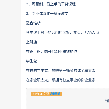
2、可复制、易上手的干货课程
3、专业体系化一条龙教学
适合谁听
各类线上线下结合门店老板、操盘、营销人员
上班族
在职上班，想开启副业賺钱的你
学生党
在校的学生党，想賺第一桶金的你全职太太
在家全职太太，想拥有独立事业的你企业家
VIP/SVIP免费
点击开通
当