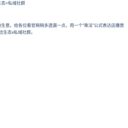
生态×私域社群
生意。给各位看官稍稍多透漏一点，用一个“乘法”公式表达店播营
微信生态x私域社群。