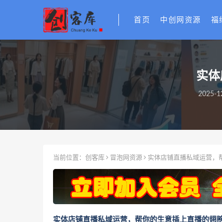
首页
中创网资源
福
实体
2025-1
当前位置：
创客库
冒泡网资源
实体店铺直播私域运营，
实体店铺直播私域运营，帮你的生意插上直播的翅