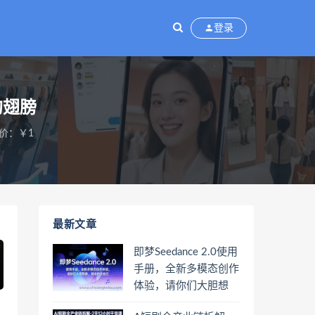
登录
的翅膀
价：￥1
最新文章
即梦Seedance 2.0使用
手册，全新多模态创作
体验，请你们大胆想
象，其余的交给它