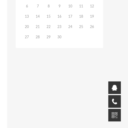
6
7
8
9
10
11
12
13
14
15
16
17
18
19
20
21
22
23
24
25
26
27
28
29
30