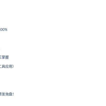
00%
）
钱
正掌握
工具应用）
想发询盘！