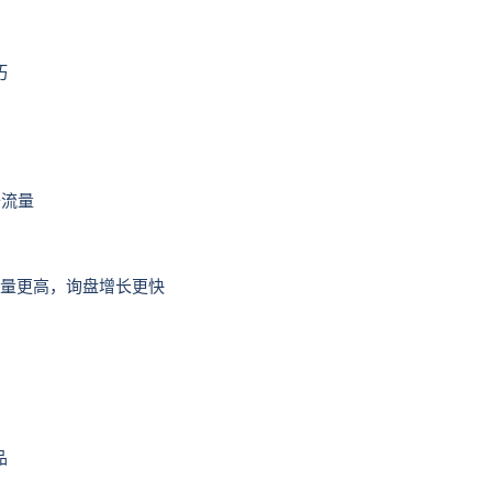
巧
升流量
盘质量更高，询盘增长更快
品