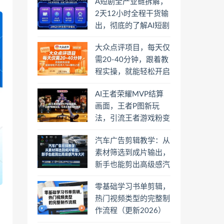
A短剧全产业链拆解，
2天12小时全程干货输
出，彻底的了解AI短剧
是一门什么生意
大众点评项目，每天仅
需20-40分钟，跟着教
程实操，就能轻松开启
月入1W+賺钱之路
AI王者荣耀MVP结算
画面，王者P图新玩
法，引流王者游戏粉变
现
汽车广告剪辑教学：从
素材筛选到成片输出，
新手也能剪出高级感汽
车大片
零基础学习书单剪辑，
热门视频类型的完整制
作流程（更新2026）