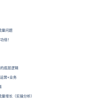
流量问题
半功倍！
化的底层逻辑
？运营+业务
道
流量增长（实操分析）