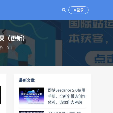
登录
课（更新）
价：￥1
最新文章
即梦Seedance 2.0使用
手册，全新多模态创作
体验，请你们大胆想
象，其余的交给它