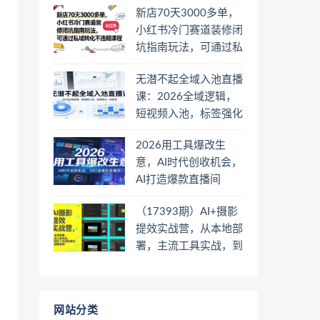
新店70天3000多单，
小红书冷门赛道装修闭
坑指南玩法，可通过私
域转化不违规课程
无潜不起全域入池直播
课：2026全域逻辑，
短视频入池，标签强化
一步到位
2026用工具爆改生
意，AI时代创收机会，
AI打造爆款直播间
（17393期）AI+摄影
提效实战营，从本地部
署，主流工具实战，到
高阶工作流搭建的全链
路技能
网站分类