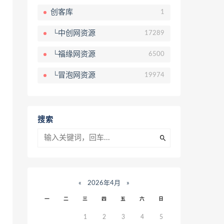
创客库
1
└中创网资源
17289
└福缘网资源
6500
└冒泡网资源
19974
搜索
«
2026年4月
»
一
二
三
四
五
六
日
1
2
3
4
5