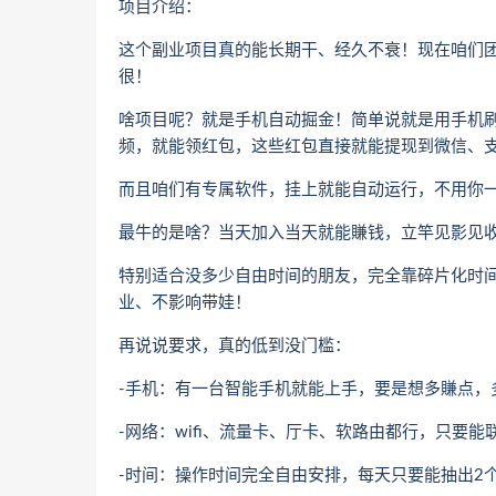
项目介绍：
这个副业项目真的能长期干、经久不衰！现在咱们团
很！
啥项目呢？就是手机自动掘金！简单说就是用手机
频，就能领红包，这些红包直接就能提现到微信、
而且咱们有专属软件，挂上就能自动运行，不用你
最牛的是啥？当天加入当天就能賺钱，立竿见影见
特别适合没多少自由时间的朋友，完全靠碎片化时
业、不影响带娃！
再说说要求，真的低到没门槛：
-手机：有一台智能手机就能上手，要是想多賺点，
-网络：wifi、流量卡、厅卡、软路由都行，只要能
-时间：操作时间完全自由安排，每天只要能抽出2