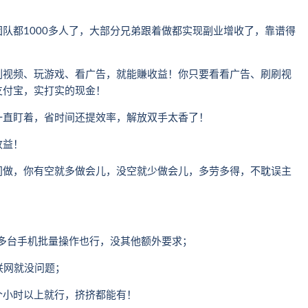
队都1000多人了，大部分兄弟跟着做都实现副业增收了，靠谱得
刷视频、玩游戏、看广告，就能賺收益！你只要看看广告、刷刷视
支付宝，实打实的现金！
一直盯着，省时间还提效率，解放双手太香了！
收益！
间做，你有空就多做会儿，没空就少做会儿，多劳多得，不耽误主
多台手机批量操作也行，没其他额外要求；
联网就没问题；
个小时以上就行，挤挤都能有！