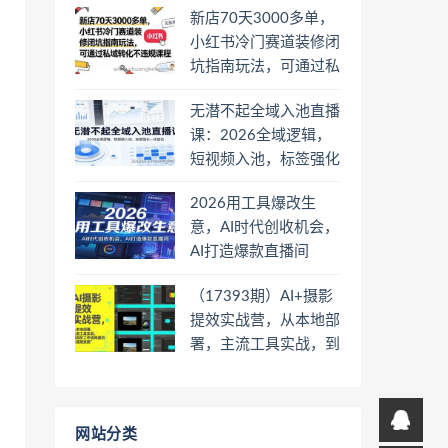
新店70天3000多单，
小红书冷门赛道装修闭
坑指南玩法，可通过私
域转化不违规课程
无潜不起全域入池直播
课：2026全域逻辑，
短视频入池，标签强化
一步到位
2026用工具爆改生
意，AI时代创收机会，
AI打造爆款直播间
（17393期）AI+摄影
提效实战营，从本地部
署，主流工具实战，到
高阶工作流搭建的全链
路技能
网站分类