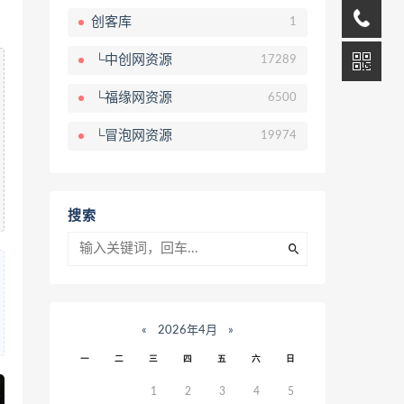
创客库
1
└中创网资源
17289
└福缘网资源
6500
└冒泡网资源
19974
搜索
«
2026年4月
»
一
二
三
四
五
六
日
1
2
3
4
5