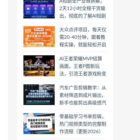
A短剧全产业链拆解，
2天12小时全程干货输
出，彻底的了解AI短剧
是一门什么生意
大众点评项目，每天仅
需20-40分钟，跟着教
程实操，就能轻松开启
月入1W+賺钱之路
AI王者荣耀MVP结算
画面，王者P图新玩
法，引流王者游戏粉变
现
汽车广告剪辑教学：从
素材筛选到成片输出，
新手也能剪出高级感汽
车大片
零基础学习书单剪辑，
热门视频类型的完整制
作流程（更新2026）