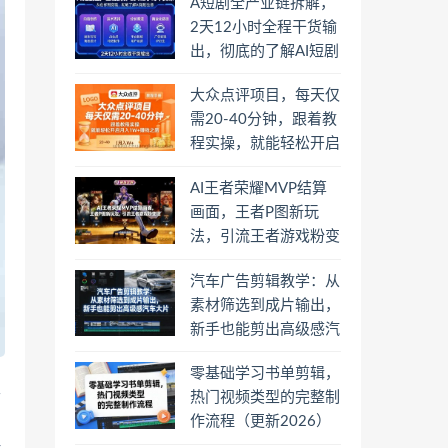
A短剧全产业链拆解，
2天12小时全程干货输
出，彻底的了解AI短剧
是一门什么生意
大众点评项目，每天仅
需20-40分钟，跟着教
程实操，就能轻松开启
月入1W+賺钱之路
AI王者荣耀MVP结算
画面，王者P图新玩
法，引流王者游戏粉变
现
汽车广告剪辑教学：从
素材筛选到成片输出，
新手也能剪出高级感汽
车大片
零基础学习书单剪辑，
学
热门视频类型的完整制
，
作流程（更新2026）
显