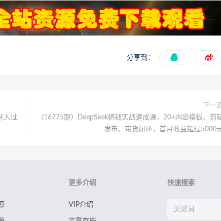
分享到：
下一
月入过
（16775期）DeepSeek搞钱实战速成课，20+内容模板、剪
发布、带货闭环，首月收益超过5000
更多介绍
快速搜索
源
VIP介绍