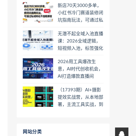
新店70天3000多单，
小红书冷门赛道装修闭
坑指南玩法，可通过私
域转化不违规课程
无潜不起全域入池直播
课：2026全域逻辑，
短视频入池，标签强化
一步到位
2026用工具爆改生
意，AI时代创收机会，
AI打造爆款直播间
（17393期）AI+摄影
提效实战营，从本地部
署，主流工具实战，到
高阶工作流搭建的全链
路技能
网站分类