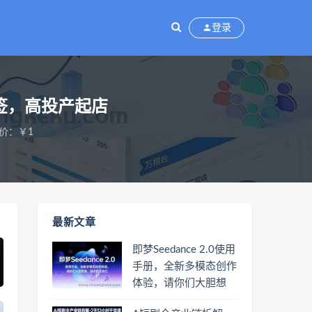
登录
签，高投产起店
价：￥1
最新文章
即梦Seedance 2.0使用
手册，全新多模态创作
体验，请你们大胆想
象，其余的交给它