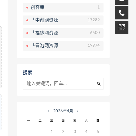
创客库
1
└中创网资源
17289
└福缘网资源
6500
└冒泡网资源
19974
搜索
«
2026年4月
»
一
二
三
四
五
六
日
1
2
3
4
5