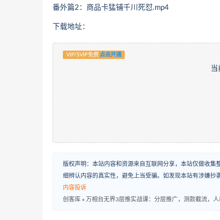
番外篇2：商品卡猛铺千川死怼.mp4
下载地址：
VIP/SVIP免费
点击开通
当
版权声明：本站内容和资源来自互联网分享，本站仅做收集
细辨认内容的真实性，避免上当受骗。如发现本站有涉嫌抄
内容投诉
创客库
»
万相台无界3层推实战课：分层推广，测款截流，人