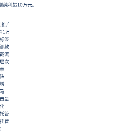
增纯利超10万元。
佳推广
销1万
拉标签
钱测款
店截流
3层次
合拳
矩阵
递增
赛马
点击量
优化
店托管
店托管
助