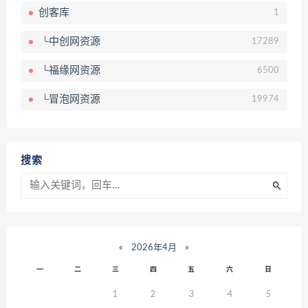
创客库
1
└中创网资源
17289
└福缘网资源
6500
└冒泡网资源
19974
搜索
«
2026年4月
»
一
二
三
四
五
六
日
1
2
3
4
5