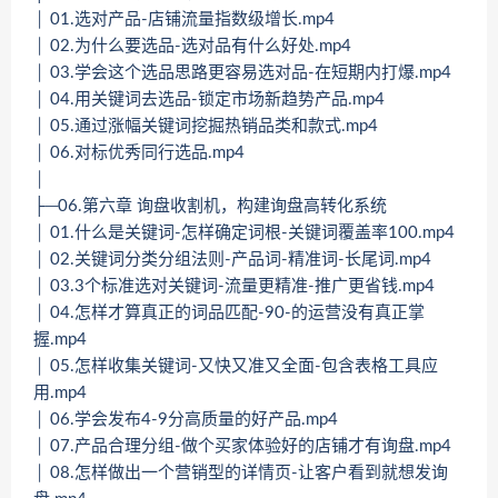
│ 01.选对产品-店铺流量指数级增长.mp4
│ 02.为什么要选品-选对品有什么好处.mp4
│ 03.学会这个选品思路更容易选对品-在短期内打爆.mp4
│ 04.用关键词去选品-锁定市场新趋势产品.mp4
│ 05.通过涨幅关键词挖掘热销品类和款式.mp4
│ 06.对标优秀同行选品.mp4
│
├─06.第六章 询盘收割机，构建询盘高转化系统
│ 01.什么是关键词-怎样确定词根-关键词覆盖率100.mp4
│ 02.关键词分类分组法则-产品词-精准词-长尾词.mp4
│ 03.3个标准选对关键词-流量更精准-推广更省钱.mp4
│ 04.怎样才算真正的词品匹配-90-的运营没有真正掌
握.mp4
│ 05.怎样收集关键词-又快又准又全面-包含表格工具应
用.mp4
│ 06.学会发布4-9分高质量的好产品.mp4
│ 07.产品合理分组-做个买家体验好的店铺才有询盘.mp4
│ 08.怎样做出一个营销型的详情页-让客户看到就想发询