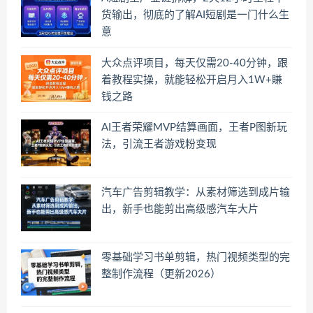
货输出，彻底的了解AI短剧是一门什么生
意
大众点评项目，每天仅需20-40分钟，跟
着教程实操，就能轻松开启月入1W+賺
钱之路
AI王者荣耀MVP结算画面，王者P图新玩
法，引流王者游戏粉变现
汽车广告剪辑教学：从素材筛选到成片输
出，新手也能剪出高级感汽车大片
零基础学习书单剪辑，热门视频类型的完
整制作流程（更新2026）