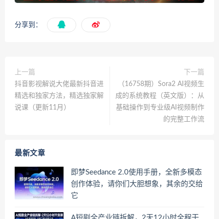
分享到：
上一篇
下一篇
抖音影视解说大佬最新抖音进
（16758期）Sora2 AI视频生
精选和独家方法，精选独家解
成的系统教程（英文版）：从
说课（更新11月）
基础操作到专业级AI视频制作
的完整工作流
最新文章
即梦Seedance 2.0使用手册，全新多模态
创作体验，请你们大胆想象，其余的交给
它
A短剧全产业链拆解，2天12小时全程干