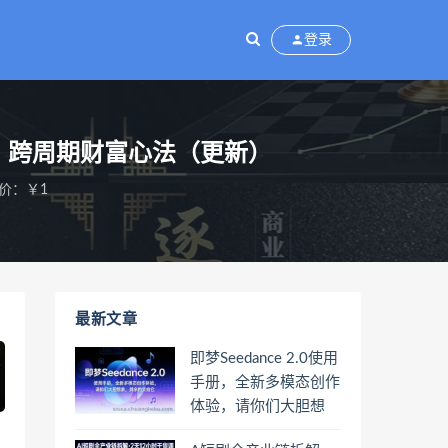
登录
囊，跨周期财富心法（更新）
价：￥1
最新文章
即梦Seedance 2.0使用
手册，全新多模态创作
体验，请你们大胆想
象，其余的交给它