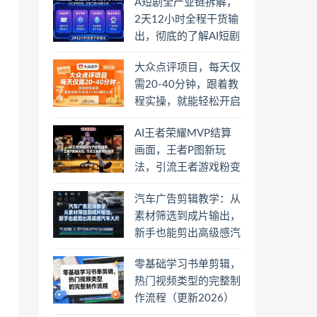
A短剧全产业链拆解，
2天12小时全程干货输
出，彻底的了解AI短剧
是一门什么生意
大众点评项目，每天仅
需20-40分钟，跟着教
程实操，就能轻松开启
月入1W+賺钱之路
AI王者荣耀MVP结算
画面，王者P图新玩
法，引流王者游戏粉变
现
汽车广告剪辑教学：从
素材筛选到成片输出，
新手也能剪出高级感汽
车大片
零基础学习书单剪辑，
热门视频类型的完整制
作流程（更新2026）