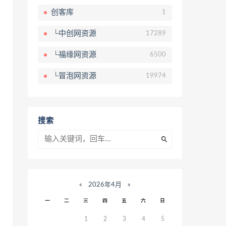
创客库
1
└中创网资源
17289
└福缘网资源
6500
└冒泡网资源
19974
搜索
«
2026年4月
»
一
二
三
四
五
六
日
1
2
3
4
5