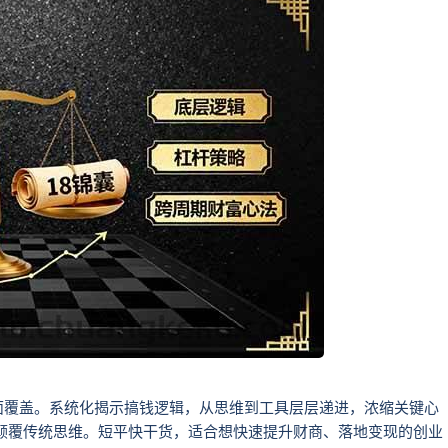
面覆盖。系统化揭示搞钱逻辑，从思维到工具层层递进，浓缩关键心
颠覆传统思维。短平快干货，适合想快速提升财商、落地变现的创业