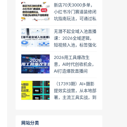
新店70天3000多单，
小红书冷门赛道装修闭
坑指南玩法，可通过私
域转化不违规课程
无潜不起全域入池直播
课：2026全域逻辑，
短视频入池，标签强化
一步到位
2026用工具爆改生
意，AI时代创收机会，
AI打造爆款直播间
（17393期）AI+摄影
提效实战营，从本地部
署，主流工具实战，到
高阶工作流搭建的全链
路技能
网站分类