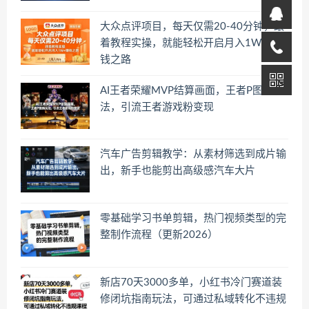
大众点评项目，每天仅需20-40分钟，跟
着教程实操，就能轻松开启月入1W+賺
钱之路
AI王者荣耀MVP结算画面，王者P图新玩
法，引流王者游戏粉变现
汽车广告剪辑教学：从素材筛选到成片输
出，新手也能剪出高级感汽车大片
零基础学习书单剪辑，热门视频类型的完
整制作流程（更新2026）
新店70天3000多单，小红书冷门赛道装
修闭坑指南玩法，可通过私域转化不违规