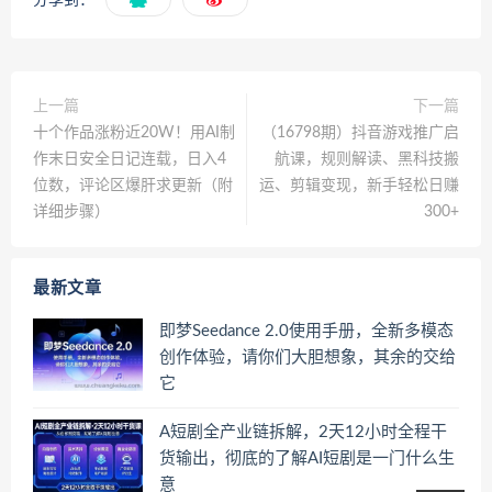
上一篇
下一篇
十个作品涨粉近20W！用AI制
（16798期）抖音游戏推广启
作末日安全日记连载，日入4
航课，规则解读、黑科技搬
位数，评论区爆肝求更新（附
运、剪辑变现，新手轻松日赚
详细步骤）
300+
最新文章
即梦Seedance 2.0使用手册，全新多模态
创作体验，请你们大胆想象，其余的交给
它
A短剧全产业链拆解，2天12小时全程干
货输出，彻底的了解AI短剧是一门什么生
意