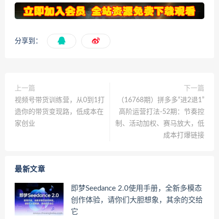
分享到：
上一篇
下一篇
视频号带货训练营，从0到1打
（16768期）拼多多“进2退1”
造你的带货变现路，低成本在
高阶运营打法-52期：节奏控
家创业
制、活动加权、赛马放大，低
成本打爆链接
最新文章
即梦Seedance 2.0使用手册，全新多模态
创作体验，请你们大胆想象，其余的交给
它