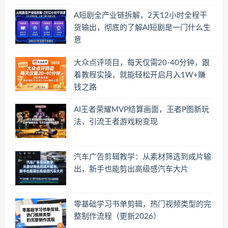
A短剧全产业链拆解，2天12小时全程干
货输出，彻底的了解AI短剧是一门什么生
意
大众点评项目，每天仅需20-40分钟，跟
着教程实操，就能轻松开启月入1W+賺
钱之路
AI王者荣耀MVP结算画面，王者P图新玩
法，引流王者游戏粉变现
汽车广告剪辑教学：从素材筛选到成片输
出，新手也能剪出高级感汽车大片
零基础学习书单剪辑，热门视频类型的完
整制作流程（更新2026）