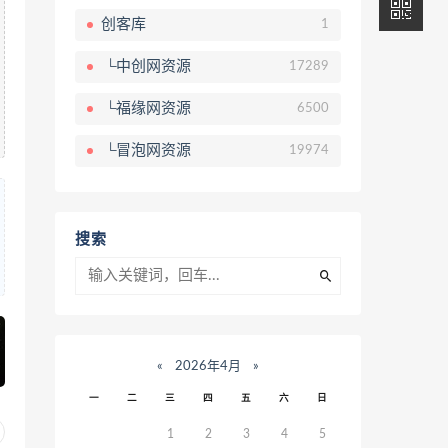
创客库
1
└中创网资源
17289
└福缘网资源
6500
└冒泡网资源
19974
搜索
«
2026年4月
»
一
二
三
四
五
六
日
1
2
3
4
5