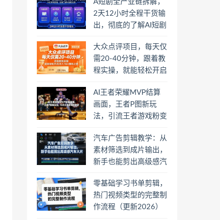
A短剧全产业链拆解，
2天12小时全程干货输
出，彻底的了解AI短剧
是一门什么生意
大众点评项目，每天仅
需20-40分钟，跟着教
程实操，就能轻松开启
月入1W+賺钱之路
AI王者荣耀MVP结算
画面，王者P图新玩
法，引流王者游戏粉变
现
汽车广告剪辑教学：从
素材筛选到成片输出，
新手也能剪出高级感汽
车大片
零基础学习书单剪辑，
热门视频类型的完整制
作流程（更新2026）