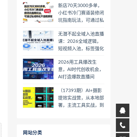
新店70天3000多单，
小红书冷门赛道装修闭
坑指南玩法，可通过私
域转化不违规课程
无潜不起全域入池直播
课：2026全域逻辑，
短视频入池，标签强化
一步到位
2026用工具爆改生
意，AI时代创收机会，
AI打造爆款直播间
（17393期）AI+摄影
提效实战营，从本地部
署，主流工具实战，到
高阶工作流搭建的全链
路技能
网站分类