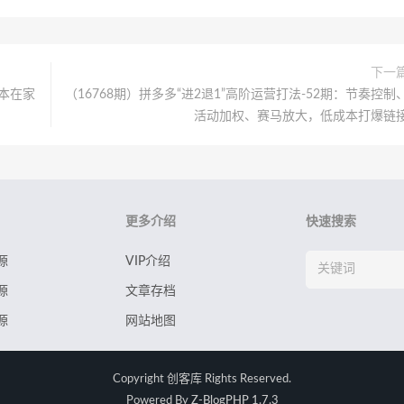
下一
本在家
（16768期）拼多多“进2退1”高阶运营打法-52期：节奏控制
活动加权、赛马放大，低成本打爆链
更多介绍
快速搜索
源
VIP介绍
源
文章存档
源
网站地图
Copyright
创客库
Rights Reserved.
Powered By
Z-BlogPHP 1.7.3