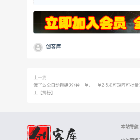
创客库
上一篇
饿了么全自动搬砖3分钟一单，一单2-5米可矩阵可批量
工【揭秘】
本站导航