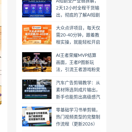
A短剧全产业链拆解，
2天12小时全程干货输
出，彻底的了解AI短剧
是一门什么生意
大众点评项目，每天仅
需20-40分钟，跟着教
程实操，就能轻松开启
月入1W+賺钱之路
AI王者荣耀MVP结算
画面，王者P图新玩
法，引流王者游戏粉变
现
汽车广告剪辑教学：从
素材筛选到成片输出，
新手也能剪出高级感汽
车大片
零基础学习书单剪辑，
热门视频类型的完整制
作流程（更新2026）