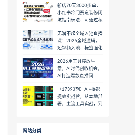
新店70天3000多单，
小红书冷门赛道装修闭
坑指南玩法，可通过私
域转化不违规课程
无潜不起全域入池直播
课：2026全域逻辑，
短视频入池，标签强化
一步到位
2026用工具爆改生
意，AI时代创收机会，
AI打造爆款直播间
（17393期）AI+摄影
提效实战营，从本地部
署，主流工具实战，到
高阶工作流搭建的全链
路技能
网站分类