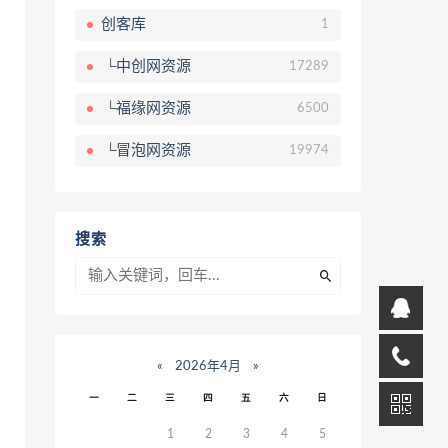
创客库
1
└中创网资源
17289
└福缘网资源
6500
└冒泡网资源
19974
搜索
«
2026年4月
»
一
二
三
四
五
六
日
1
2
3
4
5