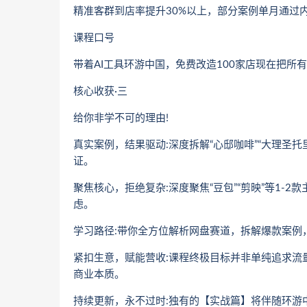
精准客群到店率提升30%以上，部分案例单月通过
课程口号
带着AI工具环游中国，免费改造100家店现在把所
核心收获·三
给你非学不可的理由!
真实案例，结果驱动:深度拆解“心邸咖啡”“大理圣
证。
聚焦核心，拒绝复杂:深度聚焦“豆包”“剪映”等1-
虑。
学习路径:带你全方位解析网盘赛道，拆解爆款案例
紧扣生意，赋能营收:课程终极目标并非单纯追求流
商业本质。
持续更新，永不过时:独有的【实战篇】将伴随环游