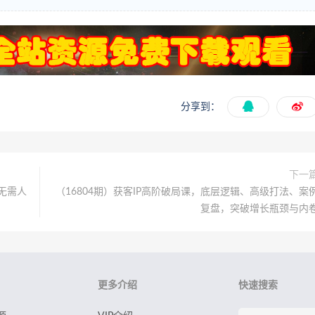
分享到：
下一
无需人
（16804期）获客IP高阶破局课，底层逻辑、高级打法、案
复盘，突破增长瓶颈与内
更多介绍
快速搜索