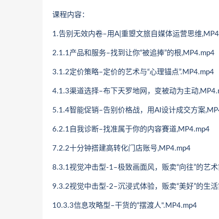
课程内容：
1.告别无效内卷–用A|重曌文旅自媒体运营思维,MP4.
2.1.1产品和服务–找到让你“被追捧”的根,MP4.mp4
3.1.2定价策略–定价的艺术与“心理锚点”.MP4.mp4
4.1.3渠道选择–布下天罗地网，变被动为主动,MP4.
5.1.4智能促销–告别价格战，用AI设计成交方案,MP4
6.2.1自我诊断–找准属于你的内容賽道,MP4.mp4
7.2.2十分钟搭建高转化门店账号,MP4.mp4
8.3.1视觉冲击型-1–极致画面风，贩卖“向往”的艺术家
9.3.2视觉中击型-2–沉浸式体验，贩卖“美好”的生活家
10.3.3信息攻略型–干货的“摆渡人".MP4.mp4