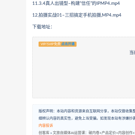
11.3.4真人出镜型–构建“信任”的IPMP4.mp4
12,拍摄实战01–三招搞定手机拍摄,MP4.mp4
下载地址：
VIP/SVIP免费
点击开通
当
版权声明：本站内容和资源来自互联网分享，本站仅做收集
细辨认内容的真实性，避免上当受骗。如发现本站有涉嫌抄
内容投诉
创客库
»
文旅自媒体AI运营课：破内卷+产品定价+内容创作