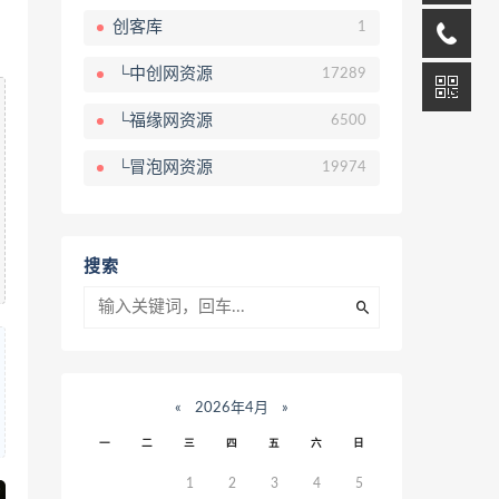
创客库
1
└中创网资源
17289
└福缘网资源
6500
└冒泡网资源
19974
搜索
«
2026年4月
»
一
二
三
四
五
六
日
1
2
3
4
5