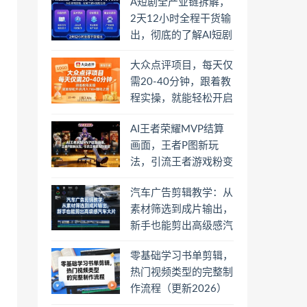
A短剧全产业链拆解，
2天12小时全程干货输
出，彻底的了解AI短剧
是一门什么生意
大众点评项目，每天仅
需20-40分钟，跟着教
程实操，就能轻松开启
月入1W+賺钱之路
AI王者荣耀MVP结算
画面，王者P图新玩
法，引流王者游戏粉变
现
汽车广告剪辑教学：从
素材筛选到成片输出，
新手也能剪出高级感汽
车大片
零基础学习书单剪辑，
热门视频类型的完整制
作流程（更新2026）