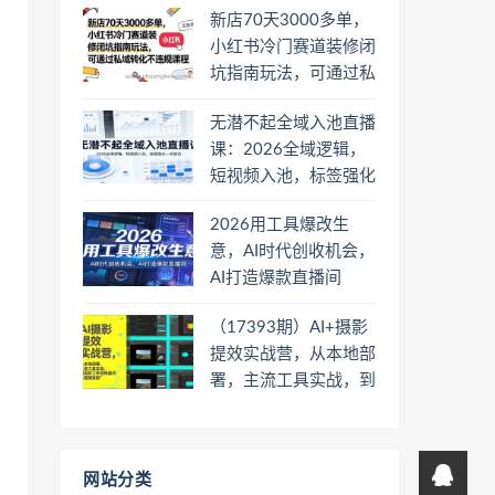
新店70天3000多单，
小红书冷门赛道装修闭
坑指南玩法，可通过私
域转化不违规课程
无潜不起全域入池直播
课：2026全域逻辑，
短视频入池，标签强化
一步到位
2026用工具爆改生
意，AI时代创收机会，
AI打造爆款直播间
（17393期）AI+摄影
提效实战营，从本地部
署，主流工具实战，到
高阶工作流搭建的全链
路技能
网站分类