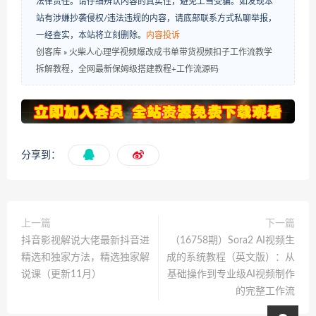
法律责任。请仔细辨认内容的真实性，避免上当受骗。如发现本
站有涉嫌抄袭侵权/违法违规的内容，请底部联系方式私聊举报，
一经查实，本站将立刻删除。
内容投诉
创客库
»
火柴人心理学视频爆改成书单带货视频扣子工作流教学
拆解教程，全网最新保姆级搭建教程+工作流源码
分享到：
上一篇
下一篇
抖音影视解说大佬最新抖音进
（16758期）Sora2 AI视频生
精选和独家方法，精选独家解
成的系统教程（英文版）：从
说课（更新11月）
基础操作到专业级AI视频制作
的完整工作流