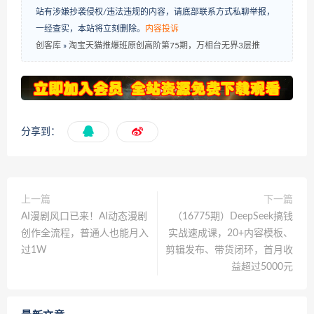
站有涉嫌抄袭侵权/违法违规的内容，请底部联系方式私聊举报，
一经查实，本站将立刻删除。
内容投诉
创客库
»
淘宝天猫推爆班原创高阶第75期，万相台无界3层推
分享到：
上一篇
下一篇
AI漫剧风口已来！AI动态漫剧
（16775期）DeepSeek搞钱
创作全流程，普通人也能月入
实战速成课，20+内容模板、
过1W
剪辑发布、带货闭环，首月收
益超过5000元