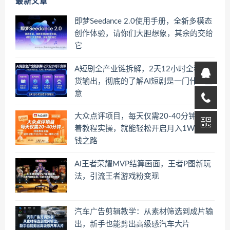
最新文章
即梦Seedance 2.0使用手册，全新多模态
创作体验，请你们大胆想象，其余的交给
它
A短剧全产业链拆解，2天12小时全程干
货输出，彻底的了解AI短剧是一门什么生
意
大众点评项目，每天仅需20-40分钟，跟
着教程实操，就能轻松开启月入1W+賺
钱之路
AI王者荣耀MVP结算画面，王者P图新玩
法，引流王者游戏粉变现
汽车广告剪辑教学：从素材筛选到成片输
出，新手也能剪出高级感汽车大片