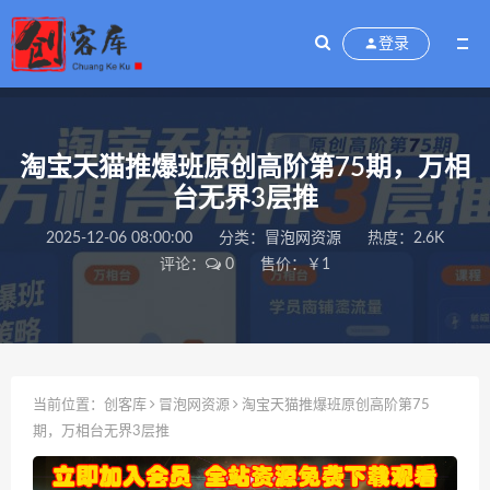
登录
淘宝天猫推爆班原创高阶第75期，万相
台无界3层推
2025-12-06 08:00:00
分类：
冒泡网资源
热度：2.6K
评论：
0
售价：￥1
当前位置：
创客库
冒泡网资源
淘宝天猫推爆班原创高阶第75
期，万相台无界3层推