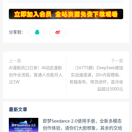
分享到：
上一篇
下一篇
AI漫剧风口已来！AI动态漫剧
（16775期）DeepSeek搞钱
创作全流程，普通人也能月入
实战速成课，20+内容模板、
过1W
剪辑发布、带货闭环，首月收
益超过5000元
最新文章
即梦Seedance 2.0使用手册，全新多模态
创作体验，请你们大胆想象，其余的交给