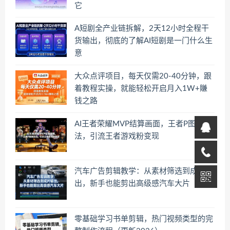
它
A短剧全产业链拆解，2天12小时全程干
货输出，彻底的了解AI短剧是一门什么生
意
大众点评项目，每天仅需20-40分钟，跟
着教程实操，就能轻松开启月入1W+賺
钱之路
AI王者荣耀MVP结算画面，王者P图新玩
法，引流王者游戏粉变现
汽车广告剪辑教学：从素材筛选到成片输
出，新手也能剪出高级感汽车大片
零基础学习书单剪辑，热门视频类型的完