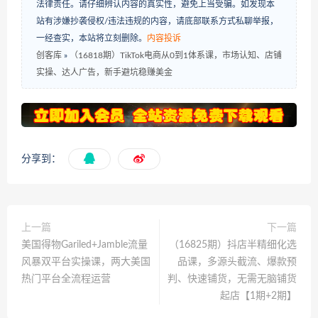
法律责任。请仔细辨认内容的真实性，避免上当受骗。如发现本
站有涉嫌抄袭侵权/违法违规的内容，请底部联系方式私聊举报，
一经查实，本站将立刻删除。
内容投诉
创客库
»
（16818期）TikTok电商从0到1体系课，市场认知、店铺
实操、达人广告，新手避坑稳赚美金
分享到：
上一篇
下一篇
美国得物Gariled+Jamble流量
（16825期）抖店半精细化选
风暴双平台实操课，两大美国
品课，多源头截流、爆款预
热门平台全流程运营
判、快速铺货，无需无脑铺货
起店【1期+2期】