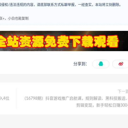
袭侵权/违法违规的内容，请底部联系方式私聊举报，一经查实，本站将立刻删除。
张+，小白也能复制
分享到：
下一
入4位
（16798期）抖音游戏推广启航课，规则解读、黑科技搬运
剪辑变现，新手轻松日赚300