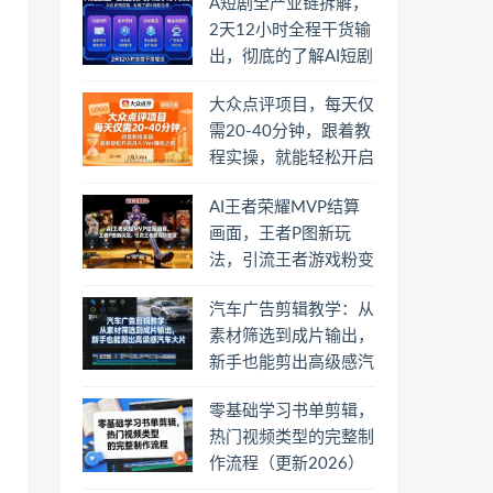
A短剧全产业链拆解，
2天12小时全程干货输
出，彻底的了解AI短剧
是一门什么生意
大众点评项目，每天仅
需20-40分钟，跟着教
程实操，就能轻松开启
月入1W+賺钱之路
AI王者荣耀MVP结算
画面，王者P图新玩
法，引流王者游戏粉变
现
汽车广告剪辑教学：从
素材筛选到成片输出，
新手也能剪出高级感汽
车大片
零基础学习书单剪辑，
热门视频类型的完整制
作流程（更新2026）