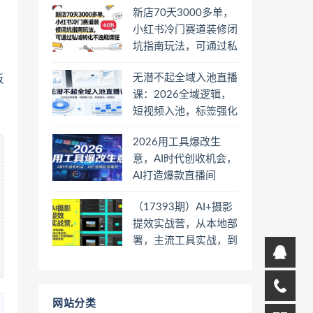
新店70天3000多单，
小红书冷门赛道装修闭
坑指南玩法，可通过私
域转化不违规课程
无潜不起全域入池直播
板
课：2026全域逻辑，
短视频入池，标签强化
一步到位
2026用工具爆改生
意，AI时代创收机会，
AI打造爆款直播间
（17393期）AI+摄影
提效实战营，从本地部
署，主流工具实战，到
高阶工作流搭建的全链
路技能
网站分类