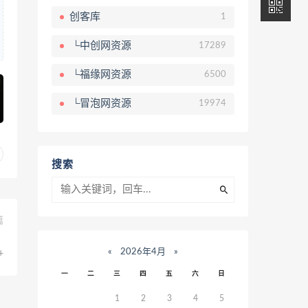
创客库
1
└中创网资源
17289
└福缘网资源
6500
└冒泡网资源
19974
搜索
篇
、
«
2026年4月
»
+
一
二
三
四
五
六
日
1
2
3
4
5