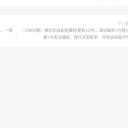
下一
作，一部
（16834期）缠论实战系统课程(更新12月)，理论解析+行情
解+买卖点捕捉，提升交易胜率，月收益突破50