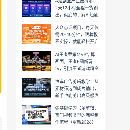
A短剧全产业链拆解，
2天12小时全程干货输
出，彻底的了解AI短剧
是一门什么生意
大众点评项目，每天仅
需20-40分钟，跟着教
程实操，就能轻松开启
月入1W+賺钱之路
AI王者荣耀MVP结算
画面，王者P图新玩
法，引流王者游戏粉变
现
汽车广告剪辑教学：从
素材筛选到成片输出，
新手也能剪出高级感汽
车大片
零基础学习书单剪辑，
热门视频类型的完整制
作流程（更新2026）