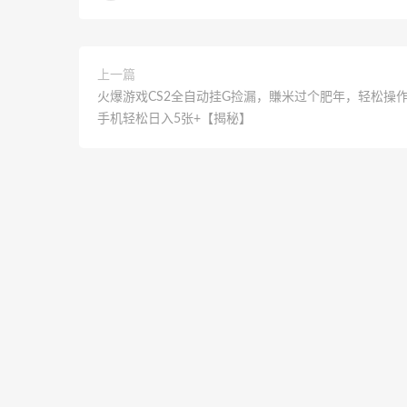
上一篇
火爆游戏CS2全自动挂G捡漏，賺米过个肥年，轻松操
手机轻松日入5张+【揭秘】