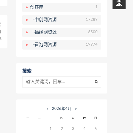
创客库
1
└中创网资源
17289
篇
分
└福缘网资源
6500
%
└冒泡网资源
19974
搜索
«
2026年4月
»
一
二
三
四
五
六
日
1
2
3
4
5