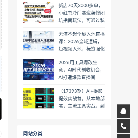
新店70天3000多单，
小红书冷门赛道装修闭
坑指南玩法，可通过私
域转化不违规课程
无潜不起全域入池直播
课：2026全域逻辑，
短视频入池，标签强化
一步到位
2026用工具爆改生
意，AI时代创收机会，
AI打造爆款直播间
（17393期）AI+摄影
提效实战营，从本地部
署，主流工具实战，到
高阶工作流搭建的全链
路技能
网站分类