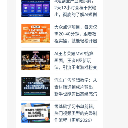
A短剧全产业链拆解，
2天12小时全程干货输
出，彻底的了解AI短剧
是一门什么生意
大众点评项目，每天仅
需20-40分钟，跟着教
程实操，就能轻松开启
月入1W+賺钱之路
AI王者荣耀MVP结算
画面，王者P图新玩
法，引流王者游戏粉变
现
汽车广告剪辑教学：从
素材筛选到成片输出，
新手也能剪出高级感汽
车大片
零基础学习书单剪辑，
热门视频类型的完整制
作流程（更新2026）