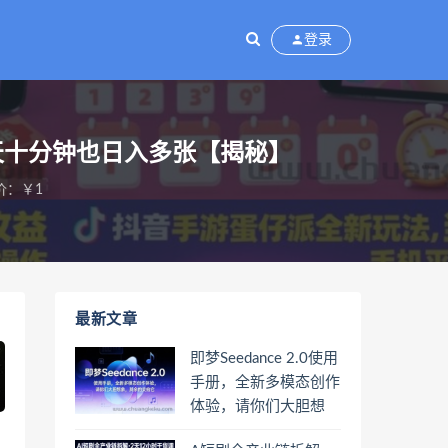
登录
天十分钟也日入多张【揭秘】
价：￥1
最新文章
即梦Seedance 2.0使用
手册，全新多模态创作
体验，请你们大胆想
象，其余的交给它