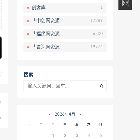
创客库
1
└中创网资源
17289
└福缘网资源
6500
└冒泡网资源
19974
搜索
篇
、
«
2026年4月
»
+
一
二
三
四
五
六
日
1
2
3
4
5