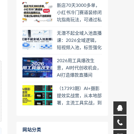
新店70天3000多单，
小红书冷门赛道装修闭
坑指南玩法，可通过私
域转化不违规课程
无潜不起全域入池直播
课：2026全域逻辑，
短视频入池，标签强化
一步到位
2026用工具爆改生
意，AI时代创收机会，
AI打造爆款直播间
（17393期）AI+摄影
提效实战营，从本地部
署，主流工具实战，到
高阶工作流搭建的全链
路技能
网站分类