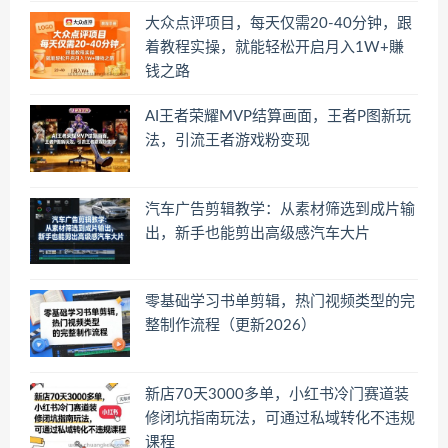
大众点评项目，每天仅需20-40分钟，跟
着教程实操，就能轻松开启月入1W+賺
钱之路
AI王者荣耀MVP结算画面，王者P图新玩
法，引流王者游戏粉变现
汽车广告剪辑教学：从素材筛选到成片输
出，新手也能剪出高级感汽车大片
零基础学习书单剪辑，热门视频类型的完
整制作流程（更新2026）
新店70天3000多单，小红书冷门赛道装
修闭坑指南玩法，可通过私域转化不违规
课程