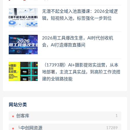
无潜不起全域入池直播课：2026全域逻
辑，短视频入池，标签强化一步到位
2026用工具爆改生意，AI时代创收机
会，AI打造爆款直播间
（17393期）AI+摄影提效实战营，从本
地部署，主流工具实战，到高阶工作流搭
建的全链路技能
网站分类
创客库
1
└中创网资源
17289