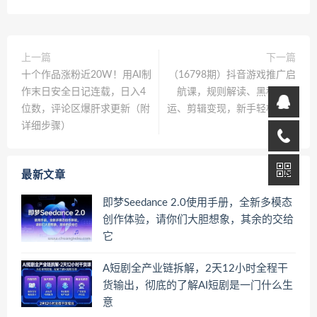
上一篇
下一篇
十个作品涨粉近20W！用AI制
（16798期）抖音游戏推广启
作末日安全日记连载，日入4
航课，规则解读、黑科技搬
位数，评论区爆肝求更新（附
运、剪辑变现，新手轻松日赚
详细步骤）
300+
最新文章
即梦Seedance 2.0使用手册，全新多模态
创作体验，请你们大胆想象，其余的交给
它
A短剧全产业链拆解，2天12小时全程干
货输出，彻底的了解AI短剧是一门什么生
意