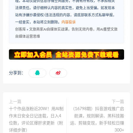
理。本站仅提供信息存储空间服务，不拥有所有权，不承担相关
法律责任。请仔细辨认内容的真实性，避免上当受骗。如发现本
站有涉嫌抄袭侵权/违法违规的内容，请底部联系方式私聊举报，
一经查实，本站将立刻删除。
内容投诉
创客库
»
文旅商家AI自媒体实战课，告别无效内卷，用AI重塑文旅
自媒体运营思维
分享到：
上一篇
下一篇
十个作品涨粉近20W！用AI制
（16798期）抖音游戏推广启
作末日安全日记连载，日入4
航课，规则解读、黑科技搬
位数，评论区爆肝求更新（附
运、剪辑变现，新手轻松日赚
详细步骤）
300+