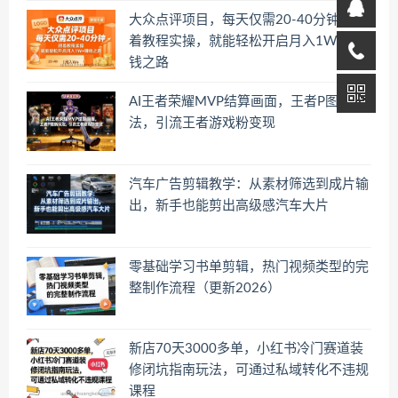
大众点评项目，每天仅需20-40分钟，跟
着教程实操，就能轻松开启月入1W+賺
钱之路
AI王者荣耀MVP结算画面，王者P图新玩
法，引流王者游戏粉变现
汽车广告剪辑教学：从素材筛选到成片输
出，新手也能剪出高级感汽车大片
零基础学习书单剪辑，热门视频类型的完
整制作流程（更新2026）
新店70天3000多单，小红书冷门赛道装
修闭坑指南玩法，可通过私域转化不违规
课程