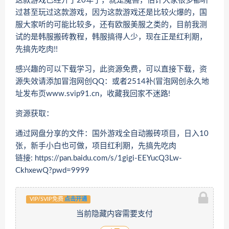
这款游戏已经开了20年了，就是魔兽，估计大家很多都听
过甚至玩过这款游戏，因为这款游戏还是比较火爆的，国
服大家听的可能比较多，还有欧服美服之类的，目前我测
试的是韩服搬砖教程，韩服搞得人少，现在正是红利期，
先搞先吃肉!!
感兴趣的可以下载学习，此资源免费，可以直接下载，资
源失效请添加冒泡网创QQ：或者2514补(冒泡网创永久地
址发布页www.svip91.cn，收藏我回家不迷路!
资源获取：
通过网盘分享的文件：国外游戏全自动搬砖项目，日入10
张，新手小白也可做，项目红利期，先搞先吃肉
链接: https://pan.baidu.com/s/1gigi-EEYucQ3Lw-
CkhxewQ?pwd=9999
VIP/SVIP免费
点击开通
当前隐藏内容需要支付