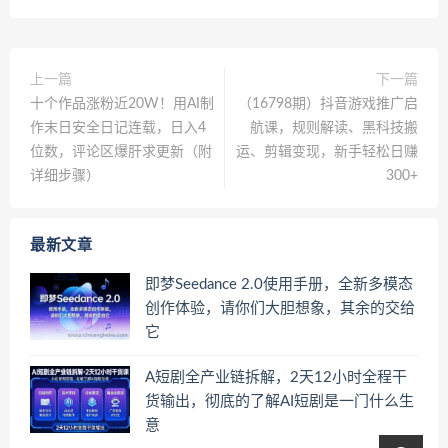
上一篇
下一篇
十个作品涨粉近20W！用AI制
（16798期）抖音游戏推广启
作末日安全日记连载，日入4
航课，规则解读、黑科技搬
位数，评论区爆肝求更新（附
运、剪辑变现，新手轻松日赚
详细步骤）
300+
最新文章
即梦Seedance 2.0使用手册，全新多模态
创作体验，请你们大胆想象，其余的交给
它
A短剧全产业链拆解，2天12小时全程干
货输出，彻底的了解AI短剧是一门什么生
意