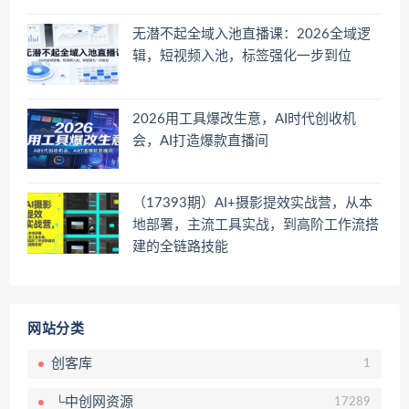
无潜不起全域入池直播课：2026全域逻
辑，短视频入池，标签强化一步到位
2026用工具爆改生意，AI时代创收机
会，AI打造爆款直播间
（17393期）AI+摄影提效实战营，从本
地部署，主流工具实战，到高阶工作流搭
建的全链路技能
网站分类
创客库
1
└中创网资源
17289