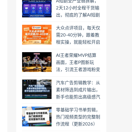
A短剧全产业链拆解，
2天12小时全程干货输
出，彻底的了解AI短剧
是一门什么生意
大众点评项目，每天仅
需20-40分钟，跟着教
程实操，就能轻松开启
月入1W+賺钱之路
AI王者荣耀MVP结算
画面，王者P图新玩
法，引流王者游戏粉变
现
汽车广告剪辑教学：从
素材筛选到成片输出，
新手也能剪出高级感汽
车大片
零基础学习书单剪辑，
热门视频类型的完整制
作流程（更新2026）