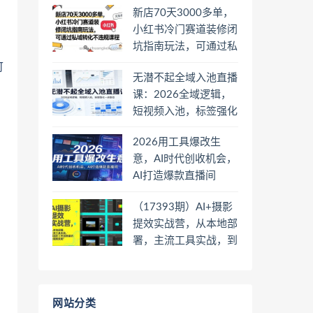
新店70天3000多单，
小红书冷门赛道装修闭
坑指南玩法，可通过私
域转化不违规课程
可
无潜不起全域入池直播
课：2026全域逻辑，
短视频入池，标签强化
一步到位
2026用工具爆改生
意，AI时代创收机会，
AI打造爆款直播间
（17393期）AI+摄影
提效实战营，从本地部
署，主流工具实战，到
高阶工作流搭建的全链
路技能
网站分类