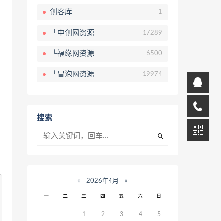
创客库
1
└中创网资源
17289
└福缘网资源
6500
└冒泡网资源
19974
搜索
«
2026年4月
»
一
二
三
四
五
六
日
1
2
3
4
5