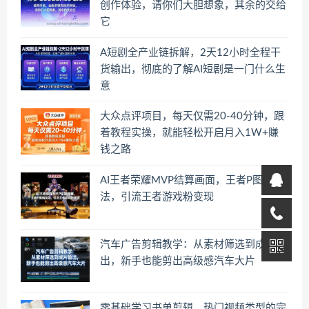
创作体验，请你们大胆想象，其余的交给
它
A短剧全产业链拆解，2天12小时全程干
货输出，彻底的了解AI短剧是一门什么生
意
大众点评项目，每天仅需20-40分钟，跟
着教程实操，就能轻松开启月入1W+賺
钱之路
AI王者荣耀MVP结算画面，王者P图新玩
法，引流王者游戏粉变现
汽车广告剪辑教学：从素材筛选到成片输
出，新手也能剪出高级感汽车大片
零基础学习书单剪辑，热门视频类型的完