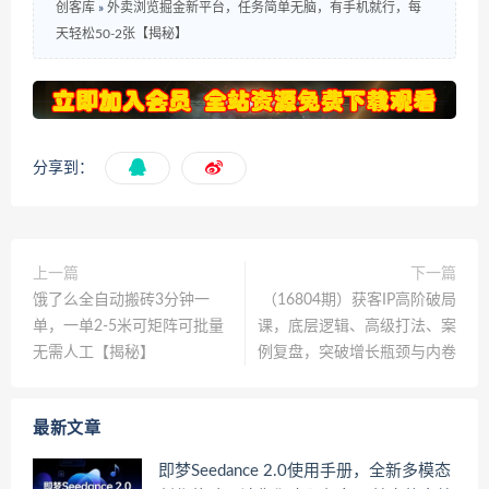
创客库
»
外卖浏览掘金新平台，任务简单无脑，有手机就行，每
天轻松50-2张【揭秘】
分享到：
上一篇
下一篇
饿了么全自动搬砖3分钟一
（16804期）获客IP高阶破局
单，一单2-5米可矩阵可批量
课，底层逻辑、高级打法、案
无需人工【揭秘】
例复盘，突破增长瓶颈与内卷
最新文章
即梦Seedance 2.0使用手册，全新多模态