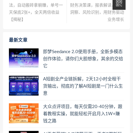
法，自动搬砖拿躺賺，单号一
财务决策课，报表解读、数据
天保底2张+，全天两倍收益
洞察、风险识别，用财务驱动
【揭秘】
业务增长
最新文章
即梦Seedance 2.0使用手册，全新多模态
创作体验，请你们大胆想象，其余的交给
它
A短剧全产业链拆解，2天12小时全程干
货输出，彻底的了解AI短剧是一门什么生
意
大众点评项目，每天仅需20-40分钟，跟
着教程实操，就能轻松开启月入1W+賺
钱之路