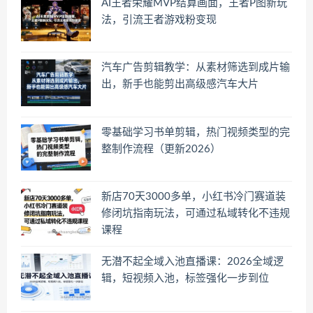
AI王者荣耀MVP结算画面，王者P图新玩
法，引流王者游戏粉变现
汽车广告剪辑教学：从素材筛选到成片输
出，新手也能剪出高级感汽车大片
零基础学习书单剪辑，热门视频类型的完
整制作流程（更新2026）
新店70天3000多单，小红书冷门赛道装
修闭坑指南玩法，可通过私域转化不违规
课程
无潜不起全域入池直播课：2026全域逻
辑，短视频入池，标签强化一步到位