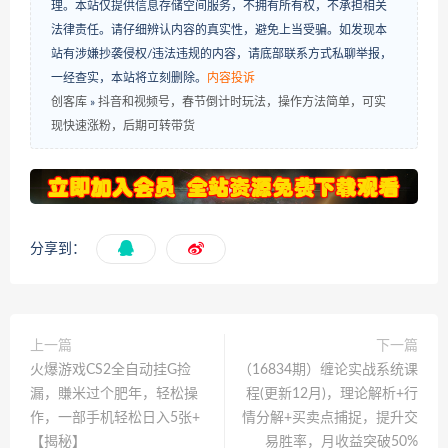
理。本站仅提供信息存储空间服务，不拥有所有权，不承担相关
法律责任。请仔细辨认内容的真实性，避免上当受骗。如发现本
站有涉嫌抄袭侵权/违法违规的内容，请底部联系方式私聊举报，
一经查实，本站将立刻删除。
内容投诉
创客库
»
抖音和视频号，春节倒计时玩法，操作方法简单，可实
现快速涨粉，后期可转带货
分享到：
上一篇
下一篇
火爆游戏CS2全自动挂G捡
（16834期）缠论实战系统课
漏，賺米过个肥年，轻松操
程(更新12月)，理论解析+行
作，一部手机轻松日入5张+
情分解+买卖点捕捉，提升交
【揭秘】
易胜率，月收益突破50%