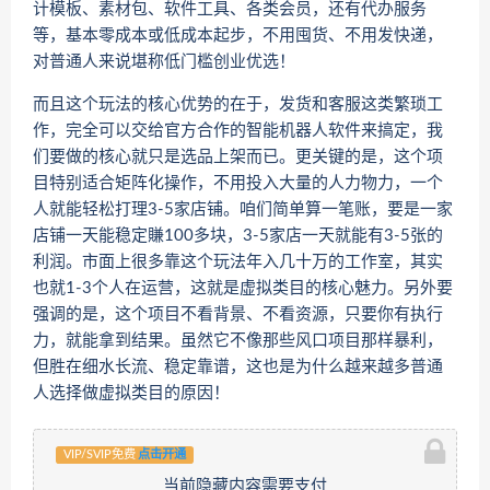
计模板、素材包、软件工具、各类会员，还有代办服务
等，基本零成本或低成本起步，不用囤货、不用发快递，
对普通人来说堪称低门槛创业优选！
而且这个玩法的核心优势的在于，发货和客服这类繁琐工
作，完全可以交给官方合作的智能机器人软件来搞定，我
们要做的核心就只是选品上架而已。更关键的是，这个项
目特别适合矩阵化操作，不用投入大量的人力物力，一个
人就能轻松打理3-5家店铺。咱们简单算一笔账，要是一家
店铺一天能稳定賺100多块，3-5家店一天就能有3-5张的
利润。市面上很多靠这个玩法年入几十万的工作室，其实
也就1-3个人在运营，这就是虚拟类目的核心魅力。另外要
强调的是，这个项目不看背景、不看资源，只要你有执行
力，就能拿到结果。虽然它不像那些风口项目那样暴利，
但胜在细水长流、稳定靠谱，这也是为什么越来越多普通
人选择做虚拟类目的原因！
VIP/SVIP免费
点击开通
当前隐藏内容需要支付