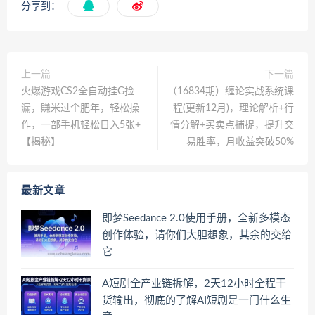
分享到：
上一篇
下一篇
火爆游戏CS2全自动挂G捡
（16834期）缠论实战系统课
漏，賺米过个肥年，轻松操
程(更新12月)，理论解析+行
作，一部手机轻松日入5张+
情分解+买卖点捕捉，提升交
【揭秘】
易胜率，月收益突破50%
最新文章
即梦Seedance 2.0使用手册，全新多模态
创作体验，请你们大胆想象，其余的交给
它
A短剧全产业链拆解，2天12小时全程干
货输出，彻底的了解AI短剧是一门什么生