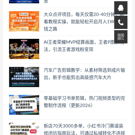
意
大众点评项目，每天仅需20-40分钟，跟
着教程实操，就能轻松开启月入1W+賺
钱之路
AI王者荣耀MVP结算画面，王者P图新玩
法，引流王者游戏粉变现
汽车广告剪辑教学：从素材筛选到成片输
出，新手也能剪出高级感汽车大片
零基础学习书单剪辑，热门视频类型的完
整制作流程（更新2026）
新店70天3000多单，小红书冷门赛道装
修闭坑指南玩法，可通过私域转化不违规