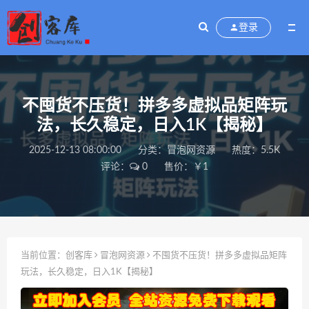
登录
不囤货不压货！拼多多虚拟品矩阵玩
法，长久稳定，日入1K【揭秘】
2025-12-13 08:00:00
分类：
冒泡网资源
热度：5.5K
评论：
0
售价：￥1
当前位置：
创客库
冒泡网资源
不囤货不压货！拼多多虚拟品矩阵
玩法，长久稳定，日入1K【揭秘】